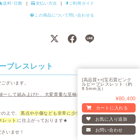
送料･日数
支払い方法
ご利用ガイド
この商品について問い合わせる
ーブレスレット
[高品質++]宝石質ピンク
でございます。
ルビーブレスレット（約
8.5mm玉）
を統一して組み上げた、大変貴重な至極の
¥80,400
カートに入れる
その上で、
黒点や小傷なども非常に少ない
お気に入り
追加
スレット
に仕上がっております★
お問い合わせ
ださいませ！