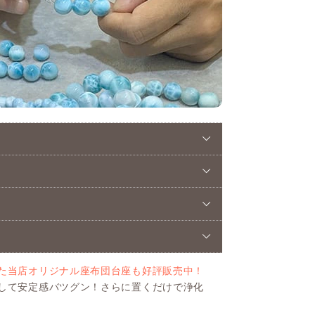
た当店オリジナル座布団台座も好評販売中！
して安定感バツグン！さらに置くだけで浄化