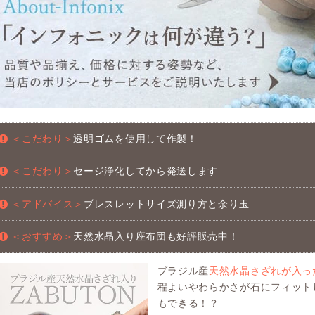
＜こだわり＞
透明ゴムを使用して作製！
＜こだわり＞
セージ浄化してから発送します
＜アドバイス＞
ブレスレットサイズ測り方と余り玉
＜おすすめ＞
天然水晶入り座布団も好評販売中！
ブラジル産
天然水晶さざれが入っ
程よいやわらかさが石にフィット
もできる！？