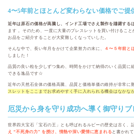
4〜5年前とほとんど変わらない価格でご提
近年は原石の価格が高騰し、インド工場でさえ製作を躊躇する
ます 。そのため、一度に大量のブレスレットを買い付けること
お品をご紹介することが大変難しくなっていした。
そんな中で、長い年月をかけて企業努力の末に、
４〜５年前と
しました！
品質の良い粒を少しずつ集め、時間をかけて納得のいく品質に
できる逸品です☆
近年の天然石全体の価格高騰、品質と価格単価の維持が非常に
スレットをここまでお求めやすく手に入れられる機会はなかな
厄災から身を守り成功へ導く御守りブ
世界四大宝石「宝石の王」とも呼ばれるルビーの歴史は古く、
え “不死身の力” を授け、情熱や深い愛情に恵まれる
と書かれて