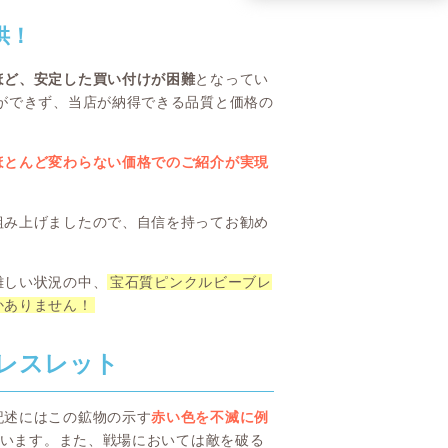
供！
ほど、安定した買い付けが困難
となってい
ができず、当店が納得できる品質と価格の
ほとんど変わらない価格でのご紹介が実現
組み上げましたので、自信を持ってお勧め
難しい状況の中、
宝石質ピンクルビーブレ
かありません！
レスレット
記述にはこの鉱物の示す
赤い色を不滅に例
います。また、戦場においては敵を破る