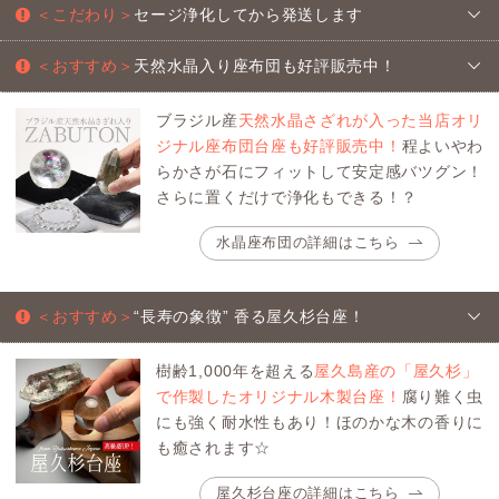
＜こだわり＞
セージ浄化してから発送します
＜おすすめ＞
天然水晶入り座布団も好評販売中！
ブラジル産
天然水晶さざれが入った当店オリ
ジナル座布団台座も好評販売中！
程よいやわ
らかさが石にフィットして安定感バツグン！
さらに置くだけで浄化もできる！？
水晶座布団の詳細はこちら
＜おすすめ＞
“長寿の象徴” 香る屋久杉台座！
樹齢1,000年を超える
屋久島産の「屋久杉」
で作製したオリジナル木製台座！
腐り難く虫
にも強く耐水性もあり！ほのかな木の香りに
も癒されます☆
屋久杉台座の詳細はこちら