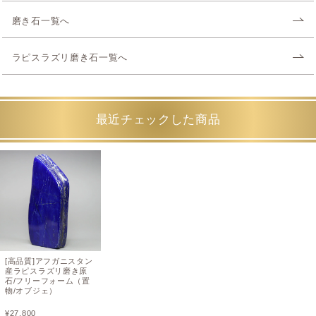
磨き石一覧へ
ラピスラズリ磨き石一覧へ
最近チェックした商品
[高品質]アフガニスタン
産ラピスラズリ磨き原
石/フリーフォーム（置
物/オブジェ）
¥
27,800