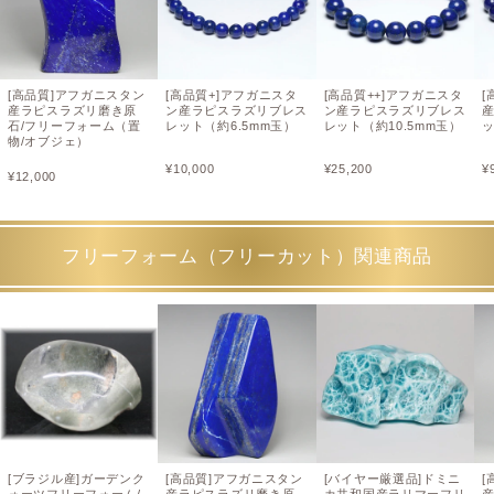
[高品質]アフガニスタン
[高品質+]アフガニスタ
[高品質++]アフガニスタ
[
産ラピスラズリ磨き原
ン産ラピスラズリブレス
ン産ラピスラズリブレス
石/フリーフォーム（置
レット（約6.5mm玉）
レット（約10.5mm玉）
ッ
物/オブジェ）
¥
10,000
¥
25,200
¥
¥
12,000
フリーフォーム（フリーカット）関連商品
[ブラジル産]ガーデンク
[高品質]アフガニスタン
[バイヤー厳選品]ドミニ
[
ォーツフリーフォーム/
産ラピスラズリ磨き原
カ共和国産ラリマーフリ