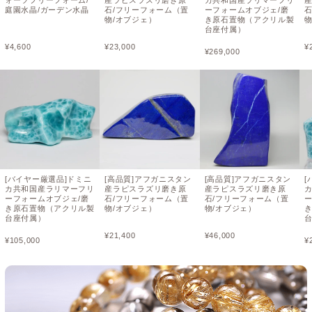
庭園水晶/ガーデン水晶
石/フリーフォーム（置
ーフォームオブジェ/磨
物/オブジェ）
き原石置物（アクリル製
物
台座付属）
¥
4,600
¥
23,000
¥
¥
269,000
[バイヤー厳選品]ドミニ
[高品質]アフガニスタン
[高品質]アフガニスタン
[
カ共和国産ラリマーフリ
産ラピスラズリ磨き原
産ラピスラズリ磨き原
ーフォームオブジェ/磨
石/フリーフォーム（置
石/フリーフォーム（置
き原石置物（アクリル製
物/オブジェ）
物/オブジェ）
台座付属）
¥
21,400
¥
46,000
¥
105,000
¥