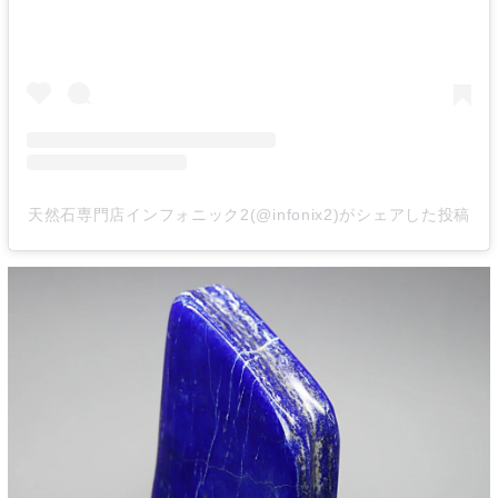
天然石専門店インフォニック2(@infonix2)がシェアした投稿