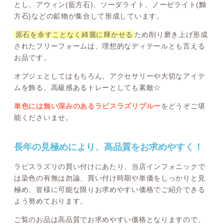
とし、アウィン(藍方石)、ソーダライト、ノーゼライト(黝
方石)などの鉱物が集合して形成しています。
原石を余すことなく綺麗に輝かせる
ため削り磨き上げ形成
されたフリーフォームは、理想的なディテールとも言える
お品です。
オブジェとしてはもちろん、アクセサリーや大切なアイテ
ムを飾る、高級感あるトレーとしても素敵☆
単色には無い深みのあるラピスラズリブルー
をどうぞご堪
能くださいませ。
長年の見極めにより、高品質をお求めやすく！
ラピスラズリの買い付けにあたり、当店インフォニックで
は染色の有無は勿論、買い付け時期や単価をしっかりと見
極め、皆様に可能な限りお求めやすい価格でご紹介できる
よう努めております。
ご覧のお品は高品質でお求めやすい価格となりますので、