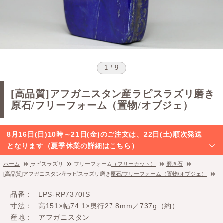
1 / 9
[高品質]アフガニスタン産ラピスラズリ磨き
原石/フリーフォーム（置物/オブジェ）
8月16日(日)10時～21日(金)のご注文は、22日(土)順次発送
となります（夏季休業の詳細はこちら）
ホーム
ラピスラズリ
フリーフォーム（フリーカット）
磨き石
[高品質]アフガニスタン産ラピスラズリ磨き原石/フリーフォーム（置物/オブジェ）
品番
LPS-RP7370IS
寸法
高151×幅74.1×奥行27.8mm／737g（約）
産地
アフガニスタン