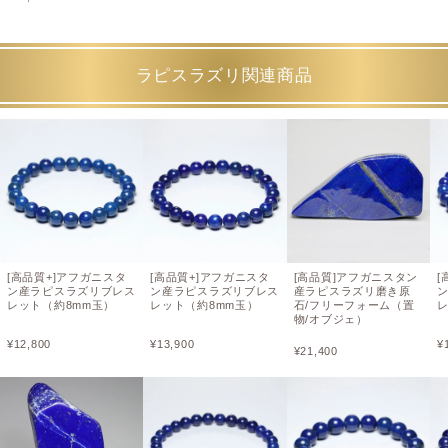
ラピスラズリ関連商品
[高品質+]アフガニスタ
[高品質+]アフガニスタ
[高品質]アフガニスタン
[
ン産ラピスラズリブレス
ン産ラピスラズリブレス
産ラピスラズリ磨き原
レット（約8mm玉）
レット（約8mm玉）
石/フリーフォーム（置
レ
物/オブジェ）
¥
12,800
¥
13,900
¥
¥
21,400