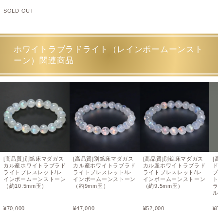
SOLD OUT
ホワイトラブラドライト（レインボームーンスト
ーン）関連商品
[高品質]別鉱床マダガス
[高品質]別鉱床マダガス
[高品質]別鉱床マダガス
[
カル産ホワイトラブラド
カル産ホワイトラブラド
カル産ホワイトラブラド
ライトブレスレット/レ
ライトブレスレット/レ
ライトブレスレット/レ
インボームーンストーン
インボームーンストーン
インボームーンストーン
ト
（約10.5mm玉）
（約9mm玉）
（約9.5mm玉）
¥
70,000
¥
47,000
¥
52,000
¥