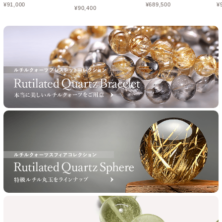
¥
91,000
¥
689,500
¥
¥
90,400