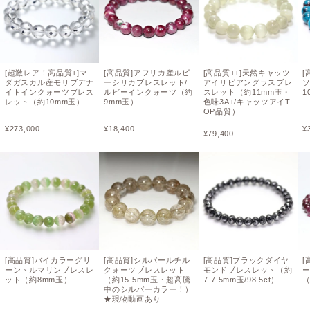
[超激レア！高品質+]マ
[高品質]アフリカ産ルビ
[高品質++]天然キャッツ
[
ダガスカル産モリブデナ
ーシリカブレスレット/
アイリビアングラスブレ
イトインクォーツブレス
ルビーインクォーツ（約
スレット（約11mm玉・
1
レット（約10mm玉）
9mm玉）
色味3A+/キャッツアイT
OP品質）
¥
273,000
¥
18,400
¥
¥
79,400
[高品質]バイカラーグリ
[高品質]シルバールチル
[高品質]ブラックダイヤ
[
ーントルマリンブレスレ
クォーツブレスレット
モンドブレスレット（約
ット（約8mm玉）
（約15.5mm玉・超高騰
7-7.5mm玉/98.5ct）
（
中のシルバーカラー！）
★現物動画あり