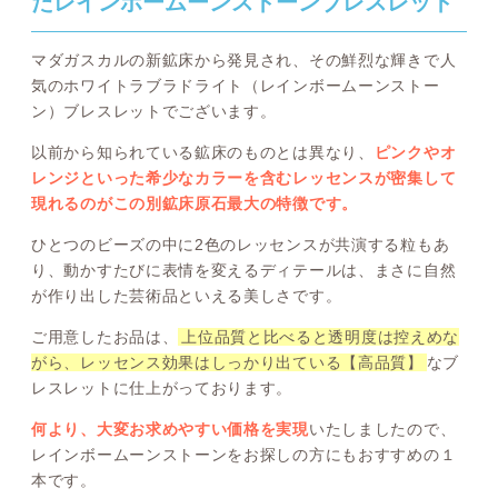
たレインボームーンストーンブレスレット
マダガスカルの新鉱床から発見され、その鮮烈な輝きで人
気のホワイトラブラドライト（レインボームーンストー
ン）ブレスレットでございます。
以前から知られている鉱床のものとは異なり、
ピンクやオ
レンジといった希少なカラーを含むレッセンスが密集して
現れるのがこの別鉱床原石最大の特徴です。
ひとつのビーズの中に2色のレッセンスが共演する粒もあ
り、動かすたびに表情を変えるディテールは、まさに自然
が作り出した芸術品といえる美しさです。
ご用意したお品は、
上位品質と比べると透明度は控えめな
がら、レッセンス効果はしっかり出ている【高品質】
なブ
レスレットに仕上がっております。
何より、大変お求めやすい価格を実現
いたしましたので、
レインボームーンストーンをお探しの方にもおすすめの１
本です。