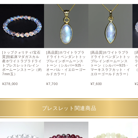
[トップクォリティ/宝石
[高品質]ホワイトラブラ
[高品質]ホワイトラブラ
[
質]別鉱床マダガスカル
ドライトペンダントトッ
ドライトペンダントトッ
産ホワイトラブラドライ
プ/レインボームーンス
プ/レインボームーンス
トブレスレット/レイン
トーン（シルバー925・
トーン（シルバー925・
ボームーンストーン（約
オーバル・イエローゴー
マーキスラフカット・イ
（
7mm玉）
ルドカラー）
エローゴールドカラー）
¥
278,000
¥
7,700
¥
7,600
¥
ブレスレット関連商品