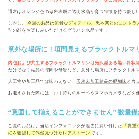
通常はオレンジ色の母岩表層に透明水晶が育つ特徴を持つ優し
しかし、
今回のお品は無骨なディテール、黒や茶とのコントラ
別の顔をお楽しみいただけるグラハン水晶です！
意外な場所に！垣間見えるブラックトルマ
内包および共生するブラックトルマリンは光沢感ある黒い針状
だけでなく結晶の隙間や母岩など、意外な場所にブラックトル
人工物や加工品では味わえない、
天然未加工結晶の醍醐味
と言
お迎えされた際には、お手持ちのルーペやスマホカメラなどを
“意図して揃えることができません” 数量
ご覧のお品は、当店インフォニックが過去に買い付けた
「貴重
細を確認して偶然見つけたレアストーン
です。