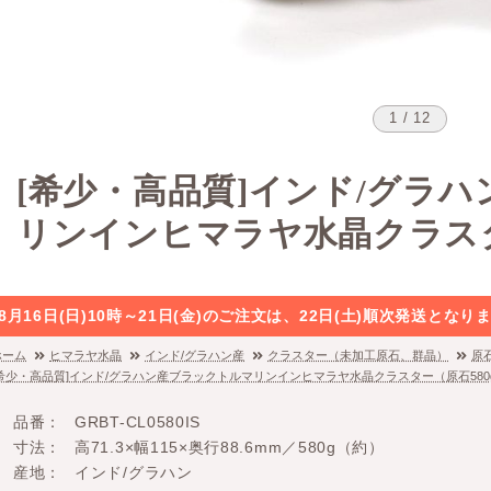
1 / 12
[希少・高品質]インド/グラ
リンインヒマラヤ水晶クラスタ
8月16日(日)10時～21日(金)のご注文は、22日(土)順次発送と
ホーム
ヒマラヤ水晶
インド/グラハン産
クラスター（未加工原石、群晶）
原
[希少・高品質]インド/グラハン産ブラックトルマリンインヒマラヤ水晶クラスター（原石580
品番
GRBT-CL0580IS
寸法
高71.3×幅115×奥行88.6mm／580g（約）
産地
インド/グラハン