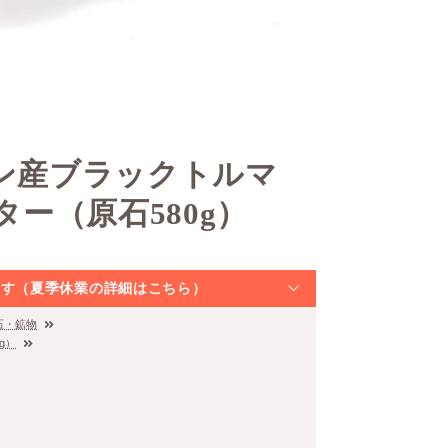
垣間見えるブラ
ハン産ブラックトルマ
ー（原石580g）
なります（夏季休業の詳細はこちら）
石・鉱物
g）