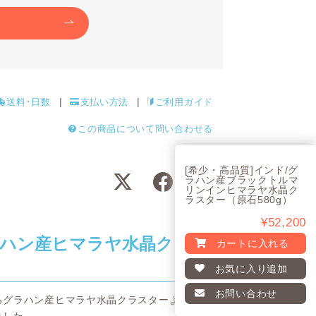
送料･日数
支払い方法
ご利用ガイド
この商品について問い合わせる
[希少・高品質]インド/グ
ラハン産ブラックトルマ
リンインヒマラヤ水晶ク
ラスター（原石580g）
¥52,200
ハン産ヒマラヤ水晶クラ
カートに入れる
お気に入り
追加
お問い合わせ
るグラハン産ヒマラヤ水晶クラスターよ
ました。