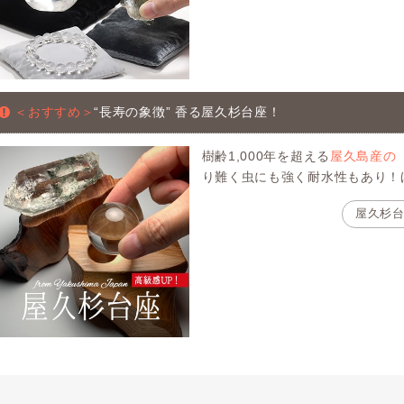
＜おすすめ＞
“長寿の象徴” 香る屋久杉台座！
樹齢1,000年を超える
屋久島産の
り難く虫にも強く耐水性もあり！
屋久杉