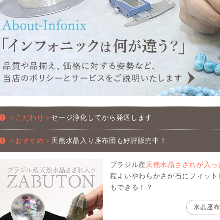
＜こだわり＞
セージ浄化してから発送します
＜おすすめ＞
天然水晶入り座布団も好評販売中！
ブラジル産
天然水晶さざれが入っ
程よいやわらかさが石にフィット
もできる！？
水晶座