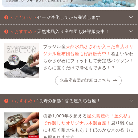
＜こだわり＞
セージ浄化してから発送します
＜おすすめ＞
天然水晶入り座布団も好評販売中！
ブラジル産
天然水晶さざれが入った当店オリ
ジナル座布団台座も好評販売中！
程よいやわ
らかさが石にフィットして安定感バツグン！
さらに置くだけで浄化もできる！？
水晶座布団の詳細はこちら
＜おすすめ＞
“長寿の象徴” 香る屋久杉台座！
樹齢1,000年を超える
屋久島産の「屋久杉」
で作製したオリジナル木製台座！
腐り難く虫
にも強く耐水性もあり！ほのかな木の香りに
も癒されます☆