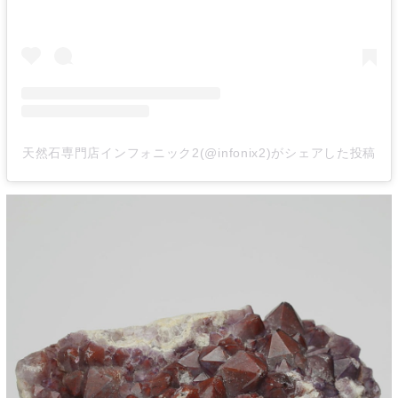
天然石専門店インフォニック2(@infonix2)がシェアした投稿