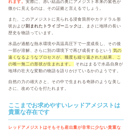
れます。
実際に、赤い結晶の奥にアメジスト本来の紫色が
微かに見えるのは、その証拠と言えるでしょう。
また、このアメジストに見られる浸食箇所やカテドラル形
状および
刻まれたトライゴーニック
は、まさに地球の長い
歴史を物語っています。
水晶が過酷な熱水環境や高温高圧下で一度成長し、その後
一部が溶解、さらに別の環境下で再び成長するという
気の
遠くなるようなプロセスが、幾度も繰り返された結果、こ
の唯一無二の形状が生まれます。
それはまるで水晶自身が
地球の壮大な変動の物語を語りかけているかのようです。
自然の力の雄大さと、その中で生まれる奇跡のような美し
さに、改めて心を打たれます。
ここまでお求めやすいレッドアメジストは
貴重な存在です
レッドアメジストはそもそも産出量が非常に少ない貴重な