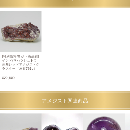
[特別価格/希少・高品質]
インド/マハラシュトラ
州産レッドアメジストク
ラスター（原石761g）
¥
22,800
アメジスト関連商品