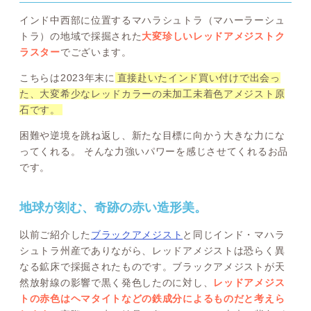
インド中西部に位置するマハラシュトラ（マハーラーシュ
トラ）の地域で採掘された
大変珍しいレッドアメジストク
ラスター
でございます。
こちらは2023年末に
直接赴いたインド買い付けで出会っ
た、大変希少なレッドカラーの未加工未着色アメジスト原
石です。
困難や逆境を跳ね返し、新たな目標に向かう大きな力にな
ってくれる。 そんな力強いパワーを感じさせてくれるお品
です。
地球が刻む、奇跡の赤い造形美。
以前ご紹介した
ブラックアメジスト
と同じインド・マハラ
シュトラ州産でありながら、レッドアメジストは恐らく異
なる鉱床で採掘されたものです。ブラックアメジストが天
然放射線の影響で黒く発色したのに対し、
レッドアメジス
トの赤色はヘマタイトなどの鉄成分によるものだと考えら