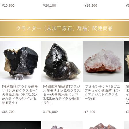
¥
10,800
¥
20,100
¥
15,200
¥
クラスター（未加工原石、群晶）関連商品
[特別価格]ブラジル産モ
[特別価格/高品質]ブラジ
[アルゼンチン/パタゴニ
[
リオン原石クラスター/
ル産モリオン原石クラス
アチョイケ鉱山産] ピン
天然黒水晶（中型1.31k
ター/天然黒水晶（大型
クアメジストクラスタ
イ
g/カテドラル/マイカ＆
3.52kg/カテドラル/長石
ー/原石
k
長石共生）
共生）
¥
65,700
¥
176,000
¥
7,400
¥