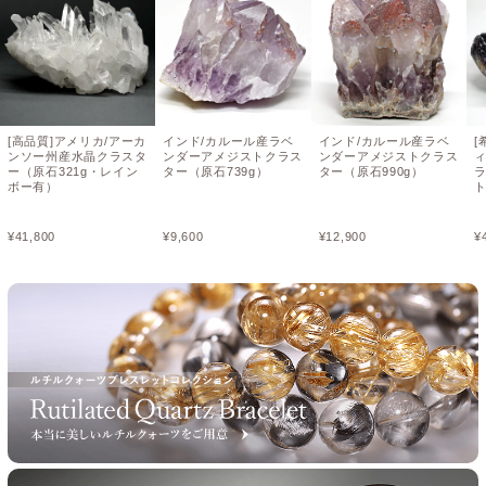
[高品質]アメリカ/アーカ
インド/カルール産ラベ
インド/カルール産ラベ
ンソー州産水晶クラスタ
ンダーアメジストクラス
ンダーアメジストクラス
ィ
ー（原石321g・レイン
ター（原石739g）
ター（原石990g）
ボー有）
ト
¥
41,800
¥
9,600
¥
12,900
¥