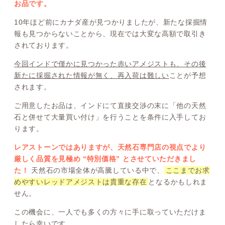
お品です。
10年ほど前にカナダ産が見つかりましたが、新たな採掘情
報も見つからないことから、現在では大変な高額で取引き
されております。
今回インドで僅かに見つかった赤いアメジストも、その後
新たに採掘された情報が無く、再入荷は難しい
ことが予想
されます。
ご用意したお品は、インドにて直接交渉の末に「他の天然
石と併せて大量買い付け」を行うことを条件に入手してお
ります。
レアストーンではありますが、天然石専門店の視点でより
厳しく品質を見極め “特別価格” とさせていただきまし
た！
天然石の市場全体が高騰している中で、
ここまでお求
めやすいレッドアメジストは貴重な存在
となるかもしれま
せん。
この機会に、一人でも多くの方々に手に取っていただけま
したら幸いです。