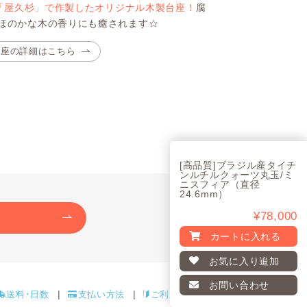
「屋久杉」で作製したオリジナル木製台座！
腐
ほのかな木の香りにも癒されます☆
台座の詳細はこちら
[高品質]ブラジル産タイチ
ンルチルクォーツ丸玉/ミ
ニスフィア（直径
24.6mm）
¥78,000
カートに入れる
お気に入り
追加
お問い合わせ
送料･日数
支払い方法
ご利用ガイド