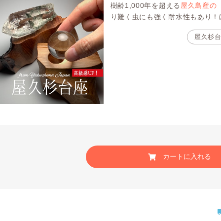
樹齢1,000年を超える
屋久島産の
り難く虫にも強く耐水性もあり！
屋久杉
カートに入れる