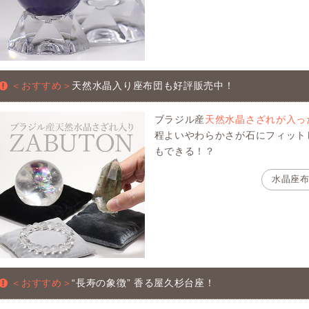
＜おすすめ＞
天然水晶入り座布団も好評販売中！
ブラジル産
天然水晶さざれが入っ
程よいやわらかさが石にフィット
もできる！？
水晶座
＜おすすめ＞
“長寿の象徴” 香る屋久杉台座！