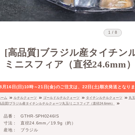
1 / 8
[高品質]ブラジル産タイチン
ミニスフィア（直径24.6mm
8月16日(日)10時～21日(金)のご注文は、22日(土)順次発送と
ホーム
ルチルクォーツ
ゴールドルチルクォーツ
タイチンルチルクォーツ
丸
[高品質]ブラジル産タイチンルチルクォーツ丸玉/ミニスフィア（直径24.6mm）
品番
GTHR-SPH0246IS
寸法
直径24.6mm／19.9g（約）
産地
ブラジル