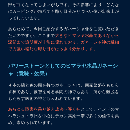
部が白くなってしまいがちです。その影響により、どんな
にカービングが精巧でも彫り目分かりづらい像が出来上が
ってしまいます。
あらためて、今回ご紹介するガネーシャ像をご覧いただき
たいのですが、ここまで
大きなヒマラヤ水晶でありながら
深部まで透明度が非常に優れており、ガネーシャ神の繊細
で力強い精巧な彫り目がはっきり分かります。
パワーストーンとしてのヒマラヤ水晶ガネーシ
ャ（意味・効果）
４本の腕と象の頭を持つガネーシャは、商売繁盛をもたら
す神であり、叡智を司る学問の神でもあり、病から離脱を
もたらす医術の神とも云われています。
あらゆる障害を乗り越え成功へ導く神
として、インドのマ
ハラシュトラ州を中心にデカン高原一帯で多くの信仰を集
め、崇められています。