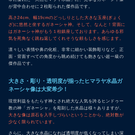
が背中合わせに２柱彫られた傑作品です。
高さ24cm、幅19cmのどっしりとした大きな玉座(ぎょく
ざ)に悠然と坐するガネーシャ神。そして、なんと！背面に
はガネーシャ神がもう１柱鎮座しております。あらゆる邪
気を死角なく跳ね返してくれそうな頼もしさを感じます。
凛々しい表情や鼻の化粧、非常に細かい装飾彫りなど、正
面・背面すべての角度から眺め続けても飽きない超一級の
傑作品です。
大きさ・彫り・透明度が揃ったヒマラヤ水晶ガ
ネーシャ像は大変希少！
現世利益をもたらす神とされ絶大な人気を誇るヒンドゥー
教の神「ガネーシャ」を彫刻した水晶は様々ありますが、
大きな像は原石を入手しづらいということから、絶対数が
少なく限られています。
さらに、大きな水晶になれば透明度が低くなってしまい深