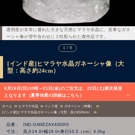
透明度が非常に優れた大きな天然ヒマラヤ水晶に、見事なガネ
ーシャ像が背中合わせに２柱彫られた傑作品です。
1 / 9
[インド産]ヒマラヤ水晶ガネーシャ像（大
型：高さ約24cm）
8月16日(日)10時～21日(金)のご注文は、22日(土)順次発送
となります（夏季休業の詳細はこちら）
ホーム
ヒマラヤ水晶
インド産
ガネーシャ（神像）
[インド産]ヒマラヤ水晶ガネーシャ像（大型：高さ約24cm）
品番
IND-GANEZAX4300IS
寸法
高さ24.0×幅19.0×奥行10.5（cm）4.3kg