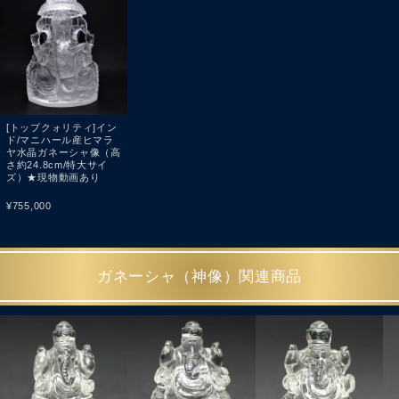
[トップクォリティ]イン
ド/マニハール産ヒマラ
ヤ水晶ガネーシャ像（高
さ約24.8cm/特大サイ
ズ）★現物動画あり
¥
755,000
ガネーシャ（神像）関連商品