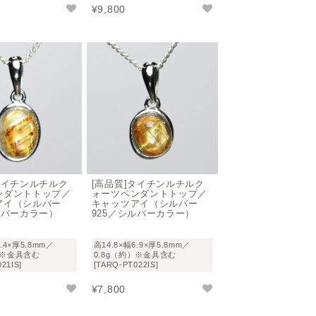
¥
9,800
タイチンルチルク
[高品質]タイチンルチルク
ンダントトップ／
ォーツペンダントトップ／
アイ（シルバー
キャッツアイ（シルバー
ルバーカラー）
925／シルバーカラー）
7.4×厚5.8mm／
高14.8×幅6.9×厚5.8mm／
）※金具含む
0.8g（約）※金具含む
21IS]
[TARQ-PT022IS]
¥
7,800