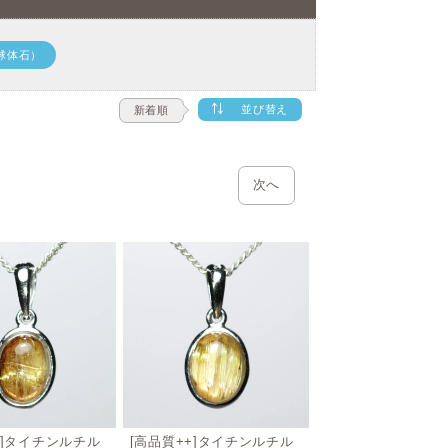
球体石）
並び替え
新着順
次へ
+]タイチンルチル
[高品質++]タイチンルチル