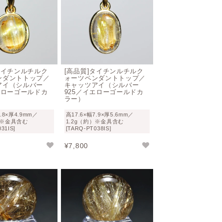
タイチンルチルク
[高品質]タイチンルチルク
ンダントトップ／
ォーツペンダントトップ／
アイ（シルバー
キャッツアイ（シルバー
エローゴールドカ
925／イエローゴールドカ
ラー）
7.8×厚4.9mm／
高17.6×幅7.9×厚5.6mm／
）※金具含む
1.2g（約）※金具含む
31IS]
[TARQ-PT038IS]
¥
7,800