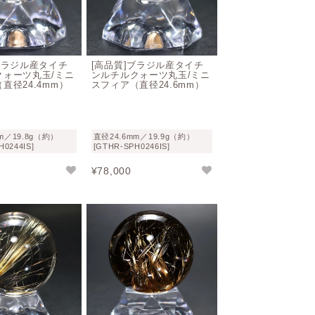
ブラジル産タイチ
[高品質]ブラジル産タイチ
クォーツ丸玉/ミニ
ンルチルクォーツ丸玉/ミニ
直径24.4mm）
スフィア（直径24.6mm）
m／19.8g（約）
直径24.6mm／19.9g（約）
H0244IS]
[GTHR-SPH0246IS]
¥
78,000