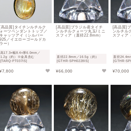
[高品質]タイチンルチルク
[高品質]ブラジル産タイチ
[高品質]
ォーツペンダントトップ／
ンルチルクォーツ丸玉/ミニ
ンルチル
キャッツアイ（シルバー
スフィア（直径22.8mm）
スフィア（
925／イエローゴールドカ
ラー）
高17.3×幅8.4×厚6.0mm／
1.2g（約）※金具含む
直径22.8mm／16.5g（約）
直径24.4m
[TARQ-PT037IS]
[GTHR-SPH0228IS]
[GTHR-SP
¥
7,800
¥
66,000
¥
70,000