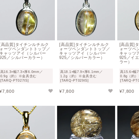
[高品質]タイチンルチルク
[高品質]タイチンルチルク
[高品質]
ォーツペンダントトップ／
ォーツペンダントトップ／
ォーツペ
キャッツアイ（シルバー
キャッツアイ（シルバー
キャッツ
925／シルバーカラー）
925／シルバーカラー）
925／イ
ラー）
高16.3×幅7.3×厚6.0mm／
高18.1×幅7.9×厚6.1mm／
高15.6×幅
0.9g（約）※金具含む
1.2g（約）※金具含む
0.8g（約
[TARQ-PT027IS]
[TARQ-PT029IS]
[TARQ-PT0
¥
7,800
¥
7,800
¥
7,800