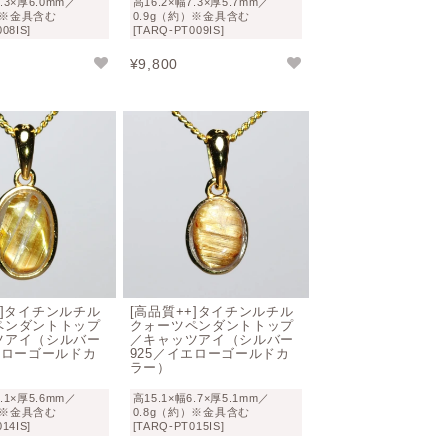
7.3×厚6.0mm／
高16.2×幅7.3×厚5.7mm／
）※金具含む
0.9g（約）※金具含む
08IS]
[TARQ-PT009IS]
¥
9,800
+]タイチンルチル
[高品質++]タイチンルチル
ペンダントトップ
クォーツペンダントトップ
ツアイ（シルバー
／キャッツアイ（シルバー
エローゴールドカ
925／イエローゴールドカ
ラー）
8.1×厚5.6mm／
高15.1×幅6.7×厚5.1mm／
）※金具含む
0.8g（約）※金具含む
14IS]
[TARQ-PT015IS]