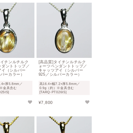
タイチンルチルク
[高品質]タイチンルチルク
ンダントトップ／
ォーツペンダントトップ／
アイ（シルバー
キャッツアイ（シルバー
ルバーカラー）
925／シルバーカラー）
7.4×厚5.8mm／
高16.4×幅7.2×厚5.8mm／
）※金具含む
0.9g（約）※金具含む
25IS]
[TARQ-PT026IS]
¥
7,800