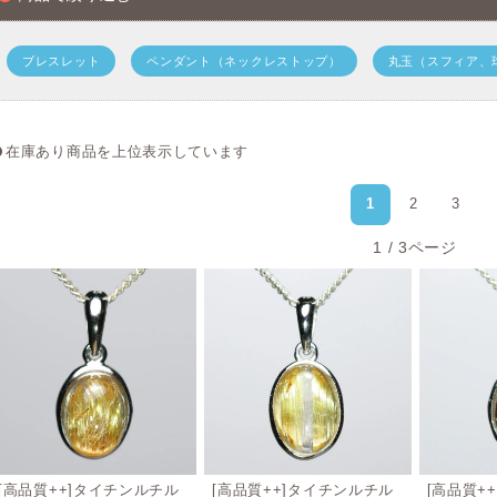
ブレスレット
ペンダント（ネックレストップ）
丸玉（スフィア、
在庫あり商品を上位表示しています
1
2
3
1 / 3ページ
[高品質++]タイチンルチル
[高品質++]タイチンルチル
[高品質+