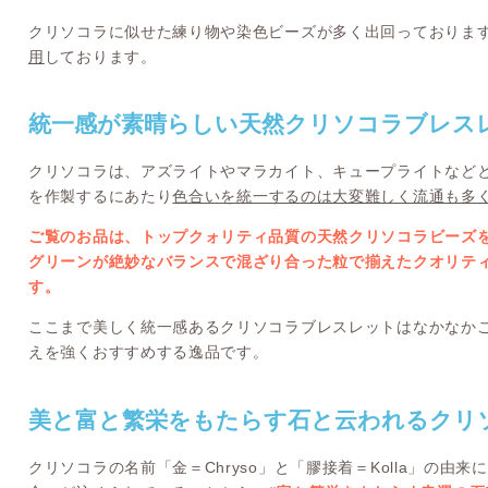
クリソコラに似せた練り物や染色ビーズが多く出回っておりま
用
しております。
統一感が素晴らしい天然クリソコラブレス
クリソコラは、アズライトやマラカイト、キュープライトなど
を作製するにあたり
色合いを統一するのは大変難しく流通も多
ご覧のお品は、トップクォリティ品質の天然クリソコラビーズ
グリーンが絶妙なバランスで混ざり合った粒で揃えたクオリテ
す。
ここまで美しく統一感あるクリソコラブレスレットはなかなか
えを強くおすすめする逸品です。
美と富と繁栄をもたらす石と云われるクリ
クリソコラの名前「金＝Chryso」と「膠接着＝Kolla」の