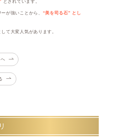
”
とされています。
ワーが強いことから、
“美を司る石” とし
として大変人気があります。
覧へ
る
リ