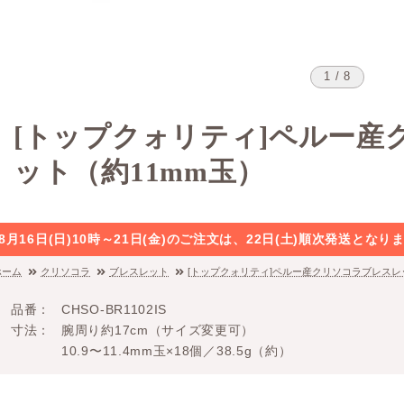
1 / 8
[トップクォリティ]ペルー産
ット（約11mm玉）
8月16日(日)10時～21日(金)のご注文は、22日(土)順次発送と
ホーム
クリソコラ
ブレスレット
[トップクォリティ]ペルー産クリソコラブレスレ
品番
CHSO-BR1102IS
寸法
腕周り約17cm（サイズ変更可）
10.9〜11.4mm玉×18個／38.5g（約）