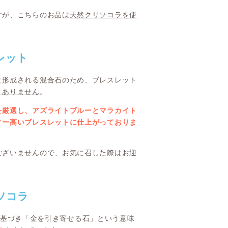
すが、こちらのお品は
天然クリソコラを使
レット
と形成される混合石のため、ブレスレット
くありません
。
を厳選し、アズライトブルーとマラカイト
ィー高いブレスレットに仕上がっておりま
ございませんので、お気に召した際はお迎
ソコラ
由来に基づき「金を引き寄せる石」という意味