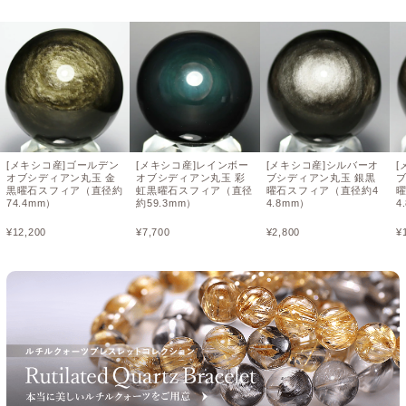
[メキシコ産]ゴールデン
[メキシコ産]レインボー
[メキシコ産]シルバーオ
[
オブシディアン丸玉 金
オブシディアン丸玉 彩
ブシディアン丸玉 銀黒
黒曜石スフィア（直径約
虹黒曜石スフィア（直径
曜石スフィア（直径約4
74.4mm）
約59.3mm）
4.8mm）
4
¥
12,200
¥
7,700
¥
2,800
¥