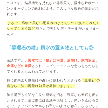
ラスです。結晶構造を持たない非晶質で、微小な針状のイ
ンクルージョンの配列により、このような銀色の光沢が現
れます。
まるで、繊細で美しい毛並みのようで、つい撫でてみたく
なってしまうほど
滑らかで美しいディテールがたまりませ
ん☆
「黒曜石の猫」風水の置き物としても◎
余談ですが、
風水では「猫」は幸運、厄除け、家内安全、
金運などの象徴
とされ、スピリチュアルな恵みをもたらし
てくれるとも云われております。
特に古来より魔除けや占いに使われたとされる
“黒曜石”の
猫なら、強い魔除け効果が期待できます。
飾る場所も玄関なら良い運気を招き、寝室なら安眠を促す
とされます。選ぶ際には直感を大切にし、願いを込めるこ
とで、よりパーソナルなお守りのような存在になるでしょ