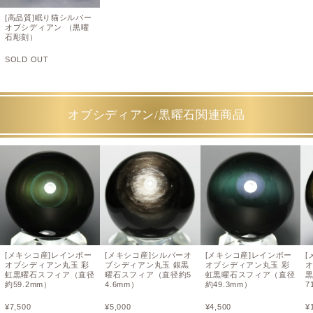
[高品質]眠り猫シルバー
オブシディアン （黒曜
石彫刻）
SOLD OUT
オブシディアン/黒曜石関連商品
[メキシコ産]レインボー
[メキシコ産]シルバーオ
[メキシコ産]レインボー
[
オブシディアン丸玉 彩
ブシディアン丸玉 銀黒
オブシディアン丸玉 彩
虹黒曜石スフィア（直径
曜石スフィア（直径約5
虹黒曜石スフィア（直径
約59.2mm）
4.6mm）
約49.3mm）
7
¥
7,500
¥
5,000
¥
4,500
¥