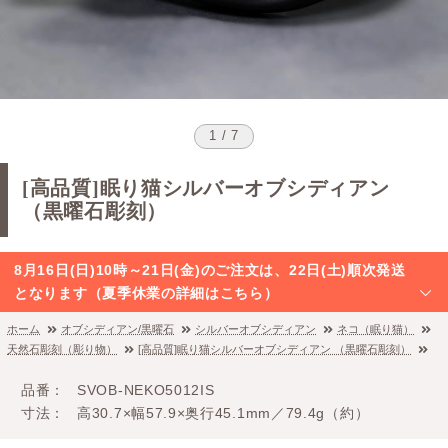
1 / 7
[高品質]眠り猫シルバーオブシディアン
（黒曜石彫刻）
8月16日(日)10時～21日(金)のご注文は、22日(土)順次発送
となります（夏季休業の詳細はこちら）
ホーム
オブシディアン/黒曜石
シルバーオブシディアン
ネコ（眠り猫）
天然石彫刻（彫り物）
[高品質]眠り猫シルバーオブシディアン （黒曜石彫刻）
品番
SVOB-NEKO5012IS
寸法
高30.7×幅57.9×奥行45.1mm／79.4g（約）