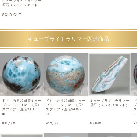
キュープライトラリマー
原石（スライスカット）
SOLD OUT
キュープライトラリマー関連商品
ドミニカ共和国産キュー
ドミニカ共和国産キュー
キュープライトラリマー
プライトラリマー丸玉/
プライトラリマー丸玉/
原石（スライスカット）
スフィア（直径31.1m
スフィア（直径34.0m
ス
m）
m）
m
¥
11,100
¥
12,100
¥
5,660
¥