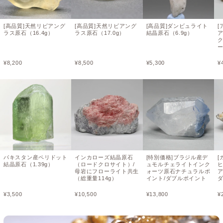
[高品質]天然リビアング
[高品質]天然リビアング
[高品質]ダンビュライト
[
ラス原石（16.4g）
ラス原石（17.0g）
結晶原石（6.9g）
ア
ー
¥
8,200
¥
8,500
¥
5,300
¥
パキスタン産ペリドット
インカローズ結晶原石
[特別価格]ブラジル産デ
[
結晶原石（1.39g）
（ロードクロサイト）/
ュモルチェライトインク
母岩にフローライト共生
ォーツ原石ナチュラルポ
（総重量114g）
イント/ダブルポイント
¥
3,500
¥
10,500
¥
13,800
¥