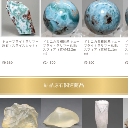
キュープライトラリマー
ドミニカ共和国産キュー
ドミニカ共和国産キュー
原石（スライスカット）
プライトラリマー丸玉/
プライトラリマー丸玉/
スフィア（直径42.2m
スフィア（直径31.1m
ス
m）
m）
m
¥
9,360
¥
24,500
¥
9,600
¥
結晶原石関連商品