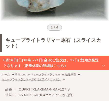
1 / 4
キュープライトラリマー原石（スライスカ
ット）
8月16日(日)10時～21日(金)のご注文は、22日(土)順次発送
となります（夏季休業の詳細はこちら）
ホーム
ラリマー
キュープライトラリマー
結晶原石
キュープライトラリマー原石（スライスカット）
品番
CUPRITRLARIMAR-RAF127IS
寸法
65.6×50.6×10.4mm／73.8g（約）