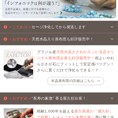
＜こだわり＞
セージ浄化してから発送します
＜おすすめ＞
天然水晶入り座布団も好評販売中！
ブラジル産
天然水晶さざれが入った当店オリ
ジナル座布団台座も好評販売中！
程よいやわ
らかさが石にフィットして安定感バツグン！
さらに置くだけで浄化もできる！？
水晶座布団の詳細はこちら
＜おすすめ＞
“長寿の象徴” 香る屋久杉台座！
樹齢1,000年を超える
屋久島産の「屋久杉」
で作製したオリジナル木製台座！
腐り難く虫