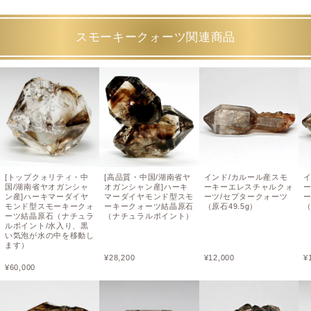
スモーキークォーツ関連商品
[トップクォリティ・中
[高品質・中国/湖南省ヤ
インド/カルール産スモ
国/湖南省ヤオガンシャ
オガンシャン産]ハーキ
ーキーエレスチャルクォ
ン産]ハーキマーダイヤ
マーダイヤモンド型スモ
ーツ/セプタークォーツ
モンド型スモーキークォ
ーキークォーツ結晶原石
（原石49.5g）
（
ーツ結晶原石（ナチュラ
（ナチュラルポイント）
ルポイント/水入り、黒
い気泡が水の中を移動し
ます）
¥
28,200
¥
12,000
¥
¥
60,000