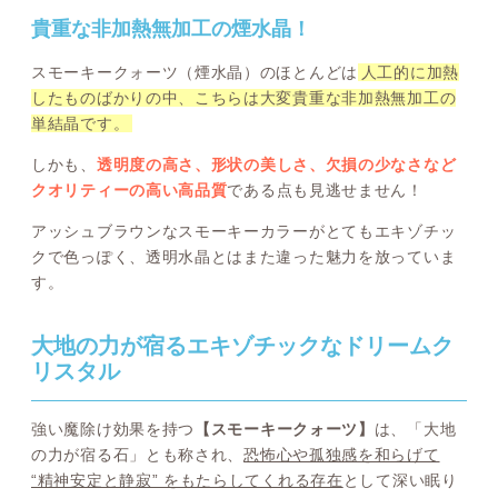
貴重な非加熱無加工の煙水晶！
スモーキークォーツ（煙水晶）のほとんどは
人工的に加熱
したものばかりの中、こちらは大変貴重な非加熱無加工の
単結晶です。
しかも、
透明度の高さ、形状の美しさ、欠損の少なさなど
クオリティーの高い高品質
である点も見逃せません！
アッシュブラウンなスモーキーカラーがとてもエキゾチッ
クで色っぽく、透明水晶とはまた違った魅力を放っていま
す。
大地の力が宿るエキゾチックなドリームク
リスタル
強い魔除け効果を持つ
【スモーキークォーツ】
は、「大地
の力が宿る石」とも称され、
恐怖心や孤独感を和らげて
“精神安定と静寂” をもたらしてくれる存在
として深い眠り