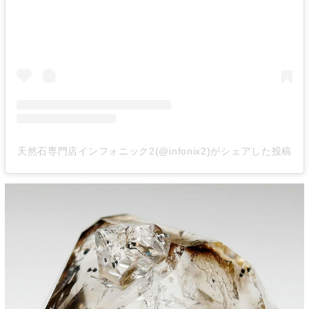
天然石専門店インフォニック2(@infonix2)がシェアした投稿