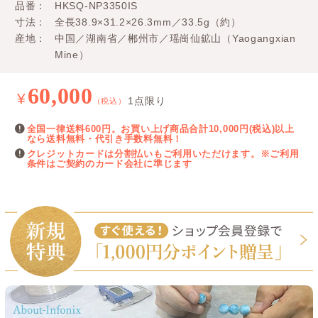
品番
HKSQ-NP3350IS
寸法
全長38.9×31.2×26.3mm／33.5g（約）
産地
中国／湖南省／郴州市／瑶崗仙鉱山（Yaogangxian
Mine）
60,000
¥
1点限り
（税込）
全国一律送料600円。お買い上げ商品合計10,000円(税込)以上
なら送料無料・代引き手数料無料！
クレジットカードは分割払いもご利用いただけます。※ご利用
条件はご契約のカード会社に準じます