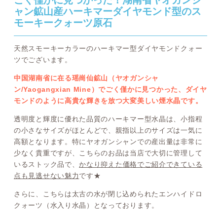
ごく僅かに見つかった！湖南省ヤオガンシ
ャン鉱山産ハーキマーダイヤモンド型のス
モーキークォーツ原石
天然スモーキーカラーのハーキマー型ダイヤモンドクォー
ツでございます。
中国湖南省に在る瑶崗仙鉱山（ヤオガンシャ
ン/Yaogangxian Mine）でごく僅かに見つかった、ダイヤ
モンドのように高貴な輝きを放つ大変美しい煙水晶です。
透明度と輝度に優れた品質のハーキマー型水晶は、小指程
の小さなサイズがほとんどで、親指以上のサイズは一気に
高額となります。特にヤオガンシャンでの産出量は非常に
少なく貴重ですが、こちらのお品は当店で大切に管理して
いるストック品で、
かなり抑えた価格でご紹介できている
点も見逃せない魅力
です★
さらに、こちらは太古の水が閉じ込められたエンハイドロ
クォーツ（水入り水晶）となっております。