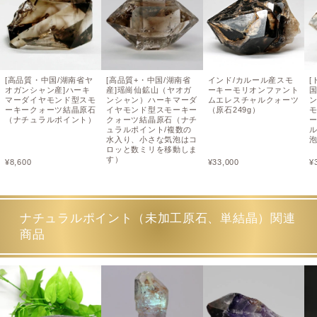
[高品質・中国/湖南省ヤ
[高品質+・中国/湖南省
インド/カルール産スモ
オガンシャン産]ハーキ
産]瑶崗仙鉱山（ヤオガ
ーキーモリオンファント
マーダイヤモンド型スモ
ンシャン）ハーキマーダ
ムエレスチャルクォーツ
ーキークォーツ結晶原石
イヤモンド型スモーキー
（原石249g）
（ナチュラルポイント）
クォーツ結晶原石（ナチ
ュラルポイント/複数の
水入り、小さな気泡はコ
ロッと数ミリを移動しま
す）
¥
8,600
¥
33,000
¥
¥
54,000
ナチュラルポイント（未加工原石、単結晶）関連
商品