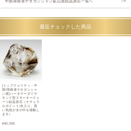
中国湖南省ヤオガンシャン鉱山産結晶原石一覧へ
最近チェックした商品
[トップクォリティ・中
国/湖南省ヤオガンシャ
ン産]ハーキマーダイヤ
モンド型スモーキークォ
ーツ結晶原石（ナチュラ
ルポイント/水入り、黒
い気泡が水の中を移動し
ます）
¥
60,000