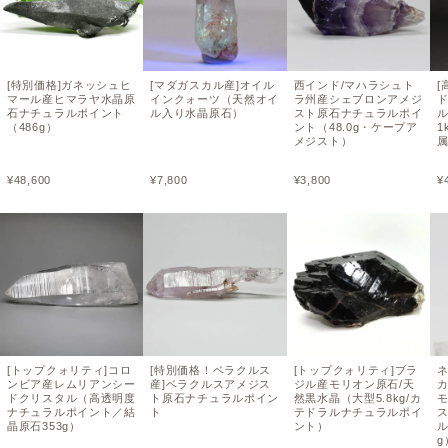
[特別価格]ガネッシュヒ
[マダガスカル産]オイル
西インド/マハラシュト
[
マール産ヒマラヤ水晶原
インクォーツ（天然オイ
ラ州産シェブロンアメジ
石ナチュラルポイント
ル入り水晶原石）
スト原石ナチュラルポイ
ル
（486g）
ント（48.0g・ケープア
1
メジスト）
¥
48,600
¥
7,800
¥
3,800
¥
[トップクォリティ]コロ
[特別価格！ベラクルス
[トップクォリティ]ブラ
ンビア産レムリアンシー
産]ベラクルスアメジス
ジル産モリオン原石/天
ドクリスタル（高透明度
ト原石ナチュラルポイン
然黒水晶（大型5.8kg/カ
ナチュラルポイント／結
ト
テドラルナチュラルポイ
晶原石353g）
ント）
ル
g