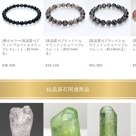
[希少カラー/高品質+]ブ
[高品質+]ブラックトル
[高品質+]ブラックトル
[
ラックブルートルマリン
マリンインクォーツブレ
マリンインクォーツブレ
ブレスレット（約7mm
スレット（約9.5mm
スレット（約10mm玉）
レ
玉）
玉）
¥
96,600
¥
35,100
¥
41,000
¥
結晶原石関連商品