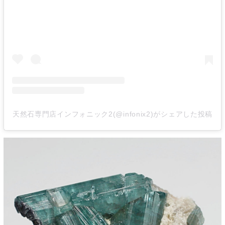
天然石専門店インフォニック2(@infonix2)がシェアした投稿