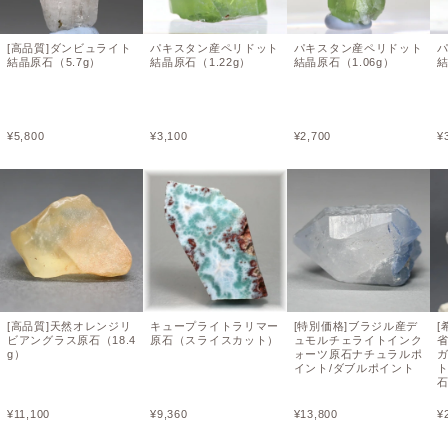
[高品質]ダンビュライト
パキスタン産ペリドット
パキスタン産ペリドット
結晶原石（5.7g）
結晶原石（1.22g）
結晶原石（1.06g）
結
¥
5,800
¥
3,100
¥
2,700
¥
[高品質]天然オレンジリ
キュープライトラリマー
[特別価格]ブラジル産デ
[
ビアングラス原石（18.4
原石（スライスカット）
ュモルチェライトインク
g）
ォーツ原石ナチュラルポ
イント/ダブルポイント
¥
11,100
¥
9,360
¥
13,800
¥