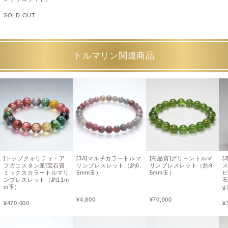
SOLD OUT
トルマリン関連商品
[トップクォリティ・ア
[3A]マルチカラートルマ
[高品質]グリーントルマ
[
フガニスタン産]宝石質
リンブレスレット（約6.
リンブレスレット（約9.
ミックスカラートルマリ
5mm玉）
5mm玉）
ンブレスレット（約11m
石
m玉）
g
¥
4,800
¥
70,000
¥
470,000
¥