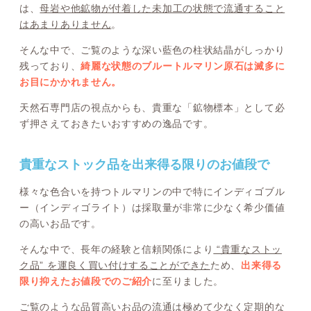
は、
母岩や他鉱物が付着した未加工の状態で流通すること
はあまりありません
。
そんな中で、ご覧のような深い藍色の柱状結晶がしっかり
残っており、
綺麗な状態のブルートルマリン原石は滅多に
お目にかかれません。
天然石専門店の視点からも、貴重な「鉱物標本」として必
ず押さえておきたいおすすめの逸品です。
貴重なストック品を出来得る限りのお値段で
様々な色合いを持つトルマリンの中で特にインディゴブル
ー（インディゴライト）は採取量が非常に少なく希少価値
の高いお品です。
そんな中で、長年の経験と信頼関係により
“貴重なストッ
ク品” を運良く買い付けすることができた
ため、
出来得る
限り抑えたお値段でのご紹介
に至りました。
ご覧のような品質高いお品の流通は極めて少なく定期的な