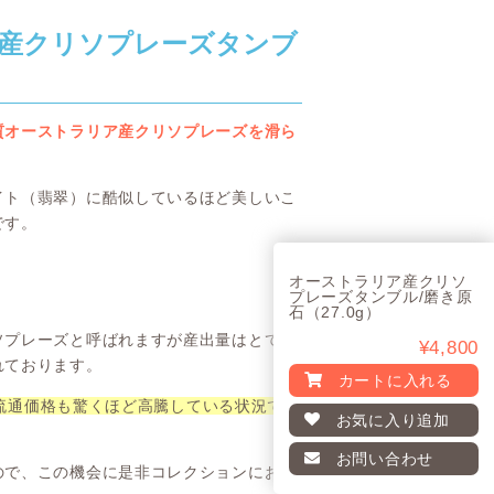
産クリソプレーズタンブ
質オーストラリア産クリソプレーズを滑ら
イト（翡翠）に酷似しているほど美しいこ
です。
オーストラリア産クリソ
プレーズタンブル/磨き原
石（27.0g）
ソプレーズと呼ばれますが産出量はとても
¥4,800
れております。
カートに入れる
流通価格も驚くほど高騰している状況です
お気に入り
追加
お問い合わせ
ので、この機会に是非コレクションにお加