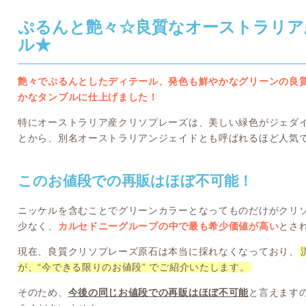
ぷるんと艶々☆良質なオーストラリア
ル★
艶々でぷるんとしたディテール、発色も鮮やかなグリーンの良
かなタンブルに仕上げました！
特にオーストラリア産クリソプレーズは、美しい緑色がジェダ
とから、別名オーストラリアンジェイドとも呼ばれるほど人気
このお値段での再販はほぼ不可能！
ニッケルを含むことでグリーンカラーとなってものだけがクリ
少なく、
カルセドニーグループの中で最も希少価値が高い
とさ
現在、良質クリソプレーズ原石は本当に採れなくなっており、
が、“今できる限りのお値段” でご紹介いたします。
そのため、
今後の同じお値段での再販はほぼ不可能
と言えます