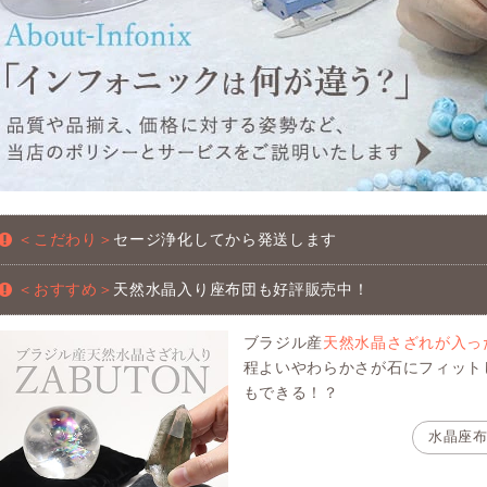
＜こだわり＞
セージ浄化してから発送します
＜おすすめ＞
天然水晶入り座布団も好評販売中！
ブラジル産
天然水晶さざれが入っ
程よいやわらかさが石にフィット
もできる！？
水晶座