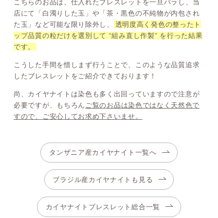
こちらのお品は、仕入れたブレスレットを一旦バラし、当
店にて「白濁りした玉」や「茶・黒色の不純物が内包され
た玉」など可能な限り除外し、
透明度高く発色の整ったト
ップ品質の粒だけを選別して “組み直し作製” を行った結果
です。
こうした手間を惜しまず行うことで、このような品質追求
したブレスレットをご紹介できております！
尚、カイヤナイトは染色も多く出回っていますので注意が
必要ですが、もちろん
ご覧のお品は染色ではなく天然色で
すので、ご安心してお求め下さいませ。
タンザニア産カイヤナイト一覧へ
ブラジル産カイヤナイトも見る
カイヤナイトブレスレット総合一覧