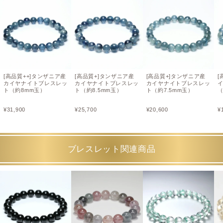
[高品質++]タンザニア産
[高品質+]タンザニア産
[高品質+]タンザニア産
[
カイヤナイトブレスレッ
カイヤナイトブレスレッ
カイヤナイトブレスレッ
ト（約8mm玉）
ト（約8.5mm玉）
ト（約7.5mm玉）
（
¥
31,900
¥
25,700
¥
20,600
¥
ブレスレット関連商品