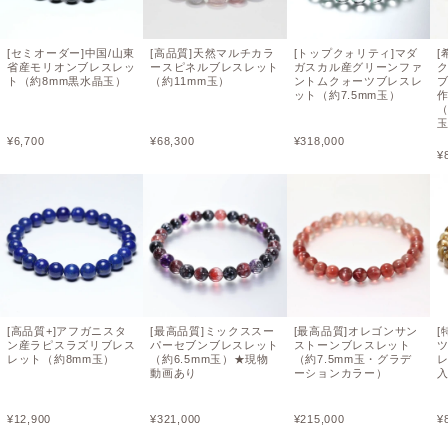
[セミオーダー]中国/山東
[高品質]天然マルチカラ
[トップクォリティ]マダ
[
省産モリオンブレスレッ
ースピネルブレスレット
ガスカル産グリーンファ
ト（約8mm黒水晶玉）
（約11mm玉）
ントムクォーツブレスレ
ット（約7.5mm玉）
（
¥
6,700
¥
68,300
¥
318,000
¥
[高品質+]アフガニスタ
[最高品質]ミックススー
[最高品質]オレゴンサン
[
ン産ラピスラズリブレス
パーセブンブレスレット
ストーンブレスレット
レット（約8mm玉）
（約6.5mm玉）★現物
（約7.5mm玉・グラデ
動画あり
ーションカラー）
入
¥
12,900
¥
321,000
¥
215,000
¥