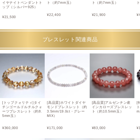
イヤナイトペンダントト
ト（約7mm玉）
ト（約7mm玉）
ト
ップ（シルバー925）
¥
22,400
¥
21,900
¥
¥
21,500
ブレスレット関連商品
[トップクォリティ]タイ
[高品質]ホワイトダイヤ
[高品質]アルゼンチン産
[
チンゴールドルチルクォ
モンドブレスレット（約
インカローズブレスレッ
ーツブレスレット（約8.
3.5mm/19.0ct・グレー
ト（約10.5mm玉）
5mm玉）
MIX）
¥
360,000
¥
171,000
¥
83,000
¥