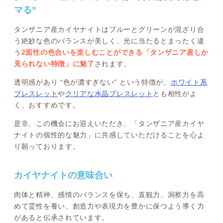
マる”
タンザニア産カイヤナイトはブルーとグリーンが混ざり合
う絶妙な色のバランスが美しく、光に当たるとまったく違
う
2面性の色合いを楽しむことができる「タンザニア産しか
見られない特徴」に魅了
されます。
透明感があり “色が濃すぎない” という特徴が、
ホワイト系
ブレスレット
や
クリアな水晶ブレスレット
とも相性がよ
く、おすすめです。
是非、この機会にお迎えいただき、「タンザニア産カイヤ
ナイトの個性的な魅力」に共感していただけることを心よ
り願っております。
カイヤナイトの意味合い
肉体と精神、感情のバランスを保ち、直観力、洞察力を高
めて霊性を養い、創造力や表現力を豊かに保つよう導く力
があると伝承されています。