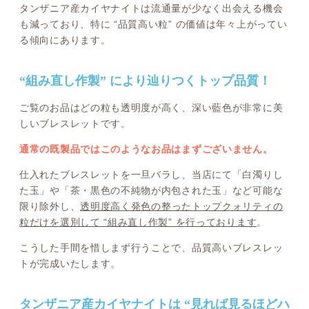
タンザニア産カイヤナイトは流通量が少なく出会える機会
も減っており、特に “品質高い粒” の価値は年々上がってい
る傾向にあります。
“組み直し作製” により辿りつくトップ品質！
ご覧のお品はどの粒も透明度が高く、深い藍色が非常に美
しいブレスレットです。
通常の既製品ではこのようなお品はまずございません。
仕入れたブレスレットを一旦バラし、当店にて「白濁りし
た玉」や「茶・黒色の不純物が内包された玉」など可能な
限り除外し、
透明度高く発色の整ったトップクォリティの
粒だけを選別して “組み直し作製” を行っております
。
こうした手間を惜しまず行うことで、品質高いブレスレッ
トが完成いたします。
タンザニア産カイヤナイトは “見れば見るほどハ