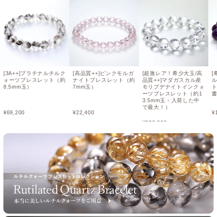
[3A++]プラチナルチルク
[高品質++]ピンクモルガ
[超激レア！希少大玉/高
[
ォーツブレスレット（約
ナイトブレスレット（約
品質++]マダガスカル産
8.5mm玉）
7mm玉）
モリブデナイトインクォ
ト
ーツブレスレット（約1
3.5mm玉・入荷した中
で最大！）
¥
69,200
¥
22,400
¥
¥
988,000