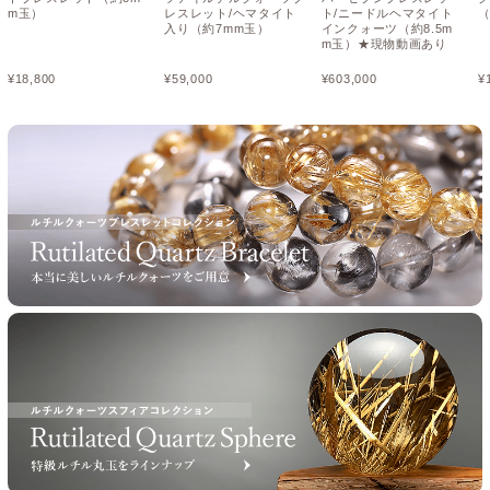
m玉）
レスレット/ヘマタイト
ト/ニードルヘマタイト
（
入り（約7mm玉）
インクォーツ（約8.5m
m玉）★現物動画あり
¥
18,800
¥
59,000
¥
603,000
¥