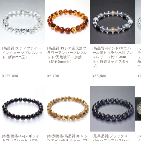
[高品質]スティブナイト
[高品質]ロシア産天然フ
[高品質+]インド/マニハ
[
インクォーツブレスレッ
ラワーアンバーブレスレ
ール産ヒマラヤ水晶ブレ
ト（約8mm玉）
ット/天然琥珀・加熱
スレット（約9.5mm
（約9.5mm玉）
玉・特選ミックスタイ
プ）
¥
225,000
¥
6,700
¥
35,900
¥
[特別価格/3A]スギライ
[特別価格/高品質]キャッ
[最高品質]ブラックスー
[
トブレスレット（約8m
ツアイルチルクォーツブ
パーセブンブレスレッ