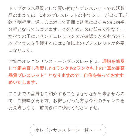
トップクラス品質として買い付けたブレスレットでも既製
品のままでは、1本のブレスレットの中でシラーが出る玉が
約７割程度、通し穴に対して正面に綺麗に出るものは約半
分程となってしまいます。そのため、
欠け凹みが少なく、
すべての玉にアベンチュレッセンスが確認できる本当のト
ップクラスを作製するには３倍以上のブレスレットが必要
になります。
ご覧のオレゴンサンストーンブレスレットは、
理想を追及
して組み直し作製した1ランクも2ランクも上の “真の最高
品質ブレスレット” となりますので、自信を持っておすす
めいたします。
ここまでの品質をご紹介することはなかなか出来ませんの
で、ご興味がある方、お探しだった方は今回のチャンスを
お見逃しなく、前向きにご検討くださいませ。
オレゴンサンストーン一覧へ