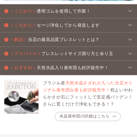
＜こだわり＞
透明ゴムを使用して作製！
＜こだわり＞
セージ浄化してから発送します
＜解説＞
当店の最高品質ブレスレットとは？
＜アドバイス＞
ブレスレットサイズ測り方と余り玉
＜おすすめ＞
天然水晶入り座布団も好評販売中！
ブラジル産
天然水晶さざれが入った当店オリ
ジナル座布団台座も好評販売中！
程よいやわ
らかさが石にフィットして安定感バツグン！
さらに置くだけで浄化もできる！？
水晶座布団の詳細はこちら