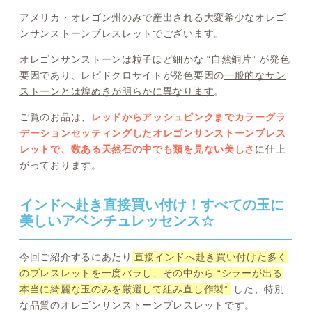
アメリカ・オレゴン州のみで産出される大変希少なオレゴ
ンサンストーンブレスレットでございます。
オレゴンサンストーンは粒子ほど細かな “自然銅片” が発色
要因であり、レピドクロサイトが発色要因の
一般的なサン
ストーンとは煌めきが明らかに異なります
。
ご覧のお品は、
レッドからアッシュピンクまでカラーグラ
デーションセッティングしたオレゴンサンストーンブレス
レットで、数ある天然石の中でも類を見ない美しさ
に仕上
がっております。
インドへ赴き直接買い付け！すべての玉に
美しいアベンチュレッセンス☆
今回ご紹介するにあたり
直接インドへ赴き買い付けた多く
のブレスレットを一度バラし、その中から “シラーが出る
本当に綺麗な玉のみを厳選して組み直し作製”
した、特別
な品質のオレゴンサンストーンブレスレットです。