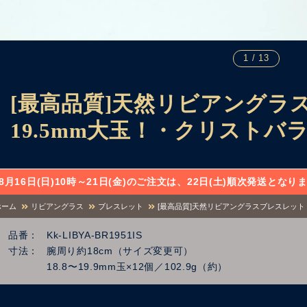
1 / 13
[最高品質]天然リビアングラ
19.5mm大玉！・クリストバ
8月16日(日)10時～21日(金)のご注文は、22日(土)順次発送と
ホーム
リビアングラス
ブレスレット
[最高品質]天然リビアングラスブレスレット
品番
Kk-LIBYA-BR1951IS
寸法
腕周り約18cm（サイズ変更可）
18.8〜19.9mm玉×12個／102.9g（約）