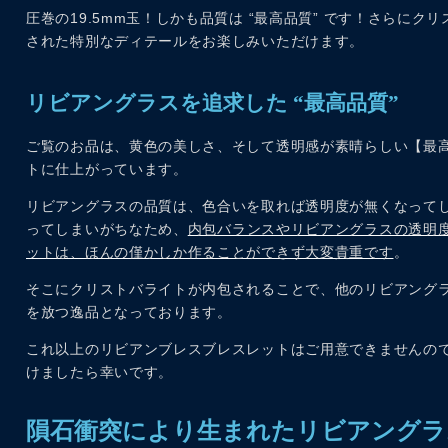
圧巻の19.5mm玉！しかも品質は “最高品質” です！さらに
された特別なディテールをお楽しみいただけます。
リビアングラスを追求した “最高品質”
ご覧のお品は、黄色の美しさ、そして透明感が素晴らしい【最
トに仕上がっています。
リビアングラスの品質は、色合いを取れば透明度が無くなって
ってしまいがちなため、
内包バランスやリビアングラスの透明
ットは、ほんの僅かしか作ることができず大変貴重です
。
そこにクリストバライトが内包されることで、他のリビアング
を放つ逸品となっております。
これ以上のリビアンブレスブレスレットはご用意できませんの
けましたら幸いです。
隕石衝突により生まれたリビアングラ