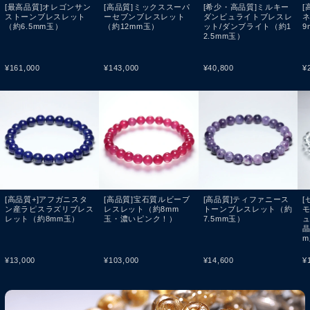
[最高品質]オレゴンサン
[高品質]ミックススーパ
[希少・高品質]ミルキー
[
ストーンブレスレット
ーセブンブレスレット
ダンビュライトブレスレ
（約6.5mm玉）
（約12mm玉）
ット/ダンブライト（約1
9
2.5mm玉）
¥
161,000
¥
143,000
¥
40,800
¥
[高品質+]アフガニスタ
[高品質]宝石質ルビーブ
[高品質]ティファニース
[
ン産ラピスラズリブレス
レスレット（約8mm
トーンブレスレット（約
レット（約8mm玉）
玉・濃いピンク！）
7.5mm玉）
¥
13,000
¥
103,000
¥
14,600
¥