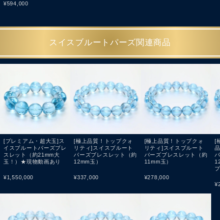
¥
594,000
スイスブルートパーズ関連商品
[プレミアム・超大玉]ス
[極上品質！トップクォ
[極上品質！トップクォ
[
イスブルートパーズブレ
リティ]スイスブルート
リティ]スイスブルート
品
スレット（約21mm大
パーズブレスレット（約
パーズブレスレット（約
玉！）★現物動画あり
12mm玉）
11mm玉）
1
¥
1,550,000
¥
337,000
¥
278,000
¥