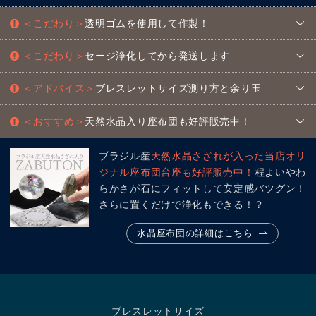
＜こだわり＞
透明ゴムを使用して作製！
＜こだわり＞
セージ浄化してから発送します
＜アドバイス＞
ブレスレットサイズ測り方と余り玉
＜おすすめ＞
天然水晶入り座布団も好評販売中！
ブラジル産
天然水晶さざれが入った当店オリ
ジナル座布団台座も好評販売中！
程よいやわ
らかさが石にフィットして安定感バツグン！
さらに置くだけで浄化もできる！？
水晶座布団の詳細はこちら
ブレスレットサイズ