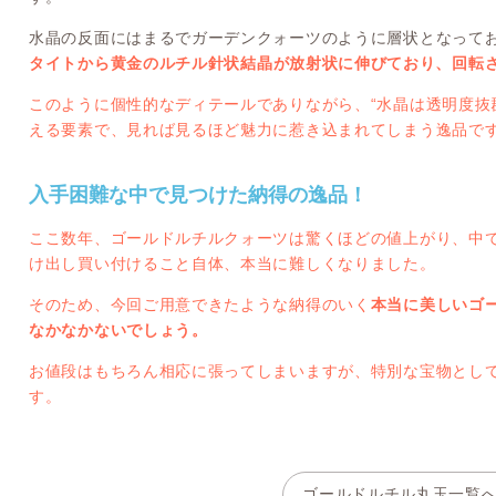
水晶の反面にはまるでガーデンクォーツのように層状となって
タイトから黄金のルチル針状結晶
が放射状に伸びており、回転
このように個性的なディテールでありながら、“水晶は透明度抜
える要素で、見れば見るほど魅力に惹き込まれてしまう逸品で
入手困難な中で見つけた納得の逸品！
ここ数年、ゴールドルチルクォーツは驚くほどの値上がり、中
け出し買い付けること自体、本当に難しくなりました。
そのため、今回ご用意できたような納得のいく
本当に美しいゴ
なかなかないでしょう。
お値段はもちろん相応に張ってしまいますが、特別な宝物とし
す。
ゴールドルチル丸玉一覧