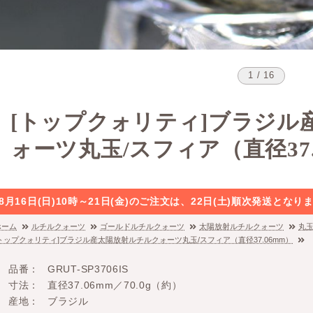
1 / 16
[トップクォリティ]ブラジル
ォーツ丸玉/スフィア（直径37.
8月16日(日)10時～21日(金)のご注文は、22日(土)順次発送と
ホーム
ルチルクォーツ
ゴールドルチルクォーツ
太陽放射ルチルクォーツ
丸
[トップクォリティ]ブラジル産太陽放射ルチルクォーツ丸玉/スフィア（直径37.06mm）
品番
GRUT-SP3706IS
寸法
直径37.06mm／70.0g（約）
産地
ブラジル