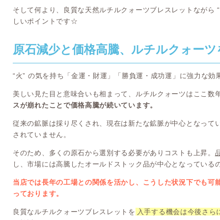
そして何より、良質な天然ルチルクォーツブレスレットながら “
しいポイントです☆
原石減少と価格高騰、ルチルクォーツ
“火” の気を持ち「金運・財運」「勝負運・成功運」に強力な
美しい見た目と意味合いも相まって、ルチルクォーツはここ数
スが崩れたことで価格高騰が続いています。
従来の鉱脈は採り尽くされ、現在は新たな鉱脈が中心となって
されていません。
そのため、多くの原石から選別する必要がありコストも上昇。
し、市場には高騰したオールドストック品が中心となっている
当店では長年の工場との関係を活かし、こうした状況下でも可
っております。
良質なルチルクォーツブレスレットを
入手する機会は今後さら