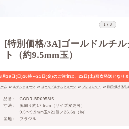
1 / 8
[特別価格/3A]ゴールドルチ
ト（約9.5mm玉）
8月16日(日)10時～21日(金)のご注文は、22日(土)順次発送と
ホーム
ルチルクォーツ
ゴールドルチルクォーツ
ブレスレット
[特別価格/3A
品番
GODR-BR0953IS
寸法
腕周り約17.5cm（サイズ変更可）
9.5〜9.9mm玉×21個／26.6g（約）
産地
ブラジル