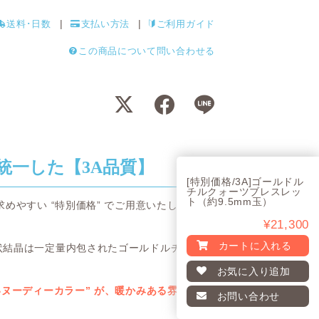
送料･日数
支払い方法
ご利用ガイド
この商品について問い合わせる
統一した【3A品質】
[特別価格/3A]ゴールドル
チルクォーツブレスレッ
ト（約9.5mm玉）
めやすい “特別価格” でご用意いたしま
¥21,300
カートに入れる
状結晶は一定量内包されたゴールドルチル
お気に入り
追加
いヌーディーカラー” が、暖かみある雰囲
お問い合わせ