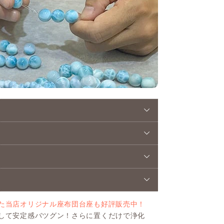
た当店オリジナル座布団台座も好評販売中！
して安定感バツグン！さらに置くだけで浄化