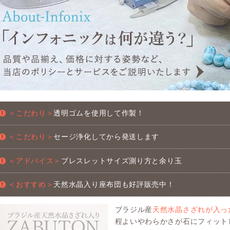
＜こだわり＞
透明ゴムを使用して作製！
＜こだわり＞
セージ浄化してから発送します
＜アドバイス＞
ブレスレットサイズ測り方と余り玉
＜おすすめ＞
天然水晶入り座布団も好評販売中！
ブラジル産
天然水晶さざれが入っ
程よいやわらかさが石にフィット