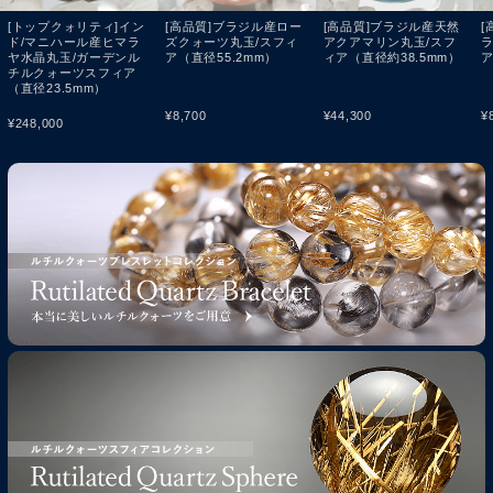
[トップクォリティ]イン
[高品質]ブラジル産ロー
[高品質]ブラジル産天然
[
ド/マニハール産ヒマラ
ズクォーツ丸玉/スフィ
アクアマリン丸玉/スフ
ヤ水晶丸玉/ガーデンル
ア（直径55.2mm）
ィア（直径約38.5mm）
ア
チルクォーツスフィア
（直径23.5mm）
¥
8,700
¥
44,300
¥
¥
248,000