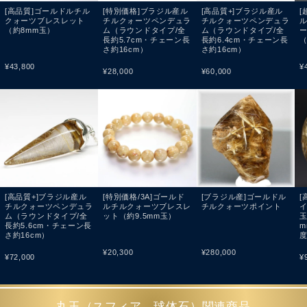
[高品質]ゴールドルチル
[特別価格]ブラジル産ル
[高品質+]ブラジル産ル
[
クォーツブレスレット
チルクォーツペンデュラ
チルクォーツペンデュラ
（約8mm玉）
ム（ラウンドタイプ/全
ム（ラウンドタイプ/全
長約5.7cm・チェーン長
長約6.4cm・チェーン長
（
さ約16cm）
さ約16cm）
¥
43,800
¥
¥
28,000
¥
60,000
[高品質+]ブラジル産ル
[特別価格/3A]ゴールド
[ブラジル産]ゴールドル
[
チルクォーツペンデュラ
ルチルクォーツブレスレ
チルクォーツポイント
ム（ラウンドタイプ/全
ット（約9.5mm玉）
玉
長約5.6cm・チェーン長
さ約16cm）
¥
20,300
¥
280,000
¥
72,000
¥
丸玉（スフィア、球体石）関連商品