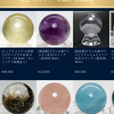
[トップクォリティ]天然
[高品質]ブラジル産アメ
[高品質]ブラジル産ホワ
リビアングラス丸玉/ス
ジスト丸玉/スフィア
イトファントムクォーツ
フィア（25.9mm・キャ
（直径46.3mm）
丸玉/スフィア（直径38.
ッツアイ効果あり）
3mm）
¥
49,000
¥
12,500
¥
30,000
¥