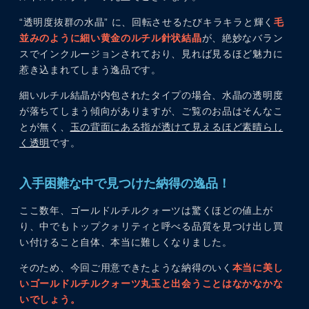
“透明度抜群の水晶” に、回転させるたびキラキラと輝く
毛
並みのように細い黄金のルチル針状結晶
が、絶妙なバラン
スでインクルージョンされており、見れば見るほど魅力に
惹き込まれてしまう逸品です。
細いルチル結晶が内包されたタイプの場合、水晶の透明度
が落ちてしまう傾向がありますが、ご覧のお品はそんなこ
とが無く、
玉の背面にある指が透けて見えるほど素晴らし
く透明
です。
入手困難な中で見つけた納得の逸品！
ここ数年、ゴールドルチルクォーツは驚くほどの値上が
り、中でもトップクォリティと呼べる品質を見つけ出し買
い付けること自体、本当に難しくなりました。
そのため、今回ご用意できたような納得のいく
本当に美し
いゴールドルチルクォーツ丸玉と出会うことはなかなかな
いでしょう。