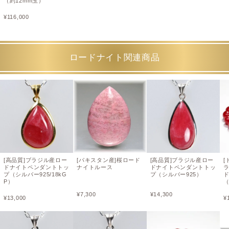
（約12mm玉）
¥
116,000
ロードナイト関連商品
[高品質]ブラジル産ロー
[パキスタン産]桜ロード
[高品質]ブラジル産ロー
ドナイトペンダントトッ
ナイトルース
ドナイトペンダントトッ
プ（シルバー925/18kG
プ（シルバー925）
P）
（
¥
7,300
¥
14,300
¥
13,000
¥