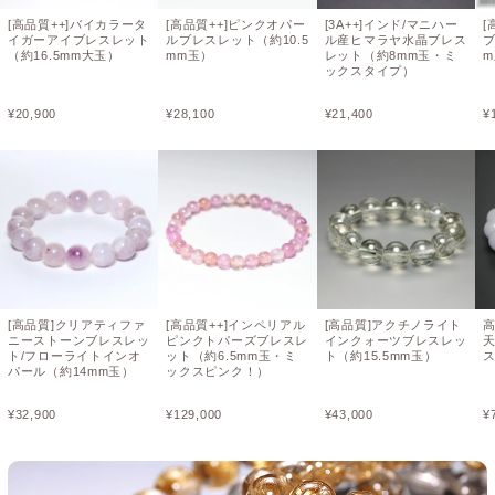
[高品質++]バイカラータ
[高品質++]ピンクオパー
[3A++]インド/マニハー
[
イガーアイブレスレット
ルブレスレット（約10.5
ル産ヒマラヤ水晶ブレス
ブ
（約16.5mm大玉）
mm玉）
レット（約8mm玉・ミ
ックスタイプ）
¥
20,900
¥
28,100
¥
21,400
¥
[高品質]クリアティファ
[高品質++]インペリアル
[高品質]アクチノライト
高
ニーストーンブレスレッ
ピンクトパーズブレスレ
インクォーツブレスレッ
ト/フローライトインオ
ット（約6.5mm玉・ミ
ト（約15.5mm玉）
ス
パール（約14mm玉）
ックスピンク！）
¥
32,900
¥
129,000
¥
43,000
¥