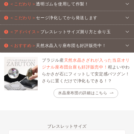
＜こだわり＞
透明ゴムを使用して作製！
＜こだわり＞
セージ浄化してから発送します
＜アドバイス＞
ブレスレットサイズ測り方と余り玉
＜おすすめ＞
天然水晶入り座布団も好評販売中！
ブラジル産
天然水晶さざれが入った当店オリ
ジナル座布団台座も好評販売中！
程よいやわ
らかさが石にフィットして安定感バツグン！
さらに置くだけで浄化もできる！？
水晶座布団の詳細はこちら
ブレスレットサイズ