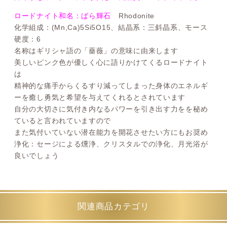
ロードナイト和名：ばら輝石
Rhodonite
化学組成：(Mn,Ca)5Si5O15、結晶系：三斜晶系、モース
硬度：6
名称はギリシャ語の「薔薇」の意味に由来します
美しいピンク色が優しく心に語りかけてくるロードナイト
は
精神的な痛手からくるすり減ってしまった身体のエネルギ
ーを癒し勇気と希望を与えてくれるとされています
自分の大切さに気付き内なるパワーを引き出す力をを秘め
ていると言われていますので
また気付いていない潜在能力を開花させたい方にもお奨め
浄化：セージによる燻浄、クリスタルでの浄化、月光浴が
良いでしょう
関連商品カテゴリ