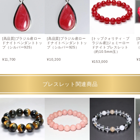
[高品質]ブラジル産ロー
[高品質]ブラジル産ロー
[トップクォリティ・ブ
[
ドナイトペンダントトッ
ドナイトペンダントトッ
ラジル産]ジェミーロー
プ（シルバー925）
プ（シルバー925）
ドナイトブレスレット
（
（約10.5mm玉）
¥
11,700
¥
10,200
¥
¥
153,000
ブレスレット関連商品