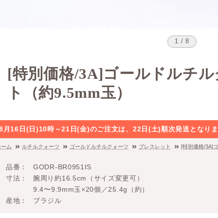
1 / 8
[特別価格/3A]ゴールドルチ
ト（約9.5mm玉）
8月16日(日)10時～21日(金)のご注文は、22日(土)順次発送と
ホーム
ルチルクォーツ
ゴールドルチルクォーツ
ブレスレット
[特別価格/3A
品番
GODR-BR0951IS
寸法
腕周り約16.5cm（サイズ変更可）
9.4〜9.9mm玉×20個／25.4g（約）
産地
ブラジル