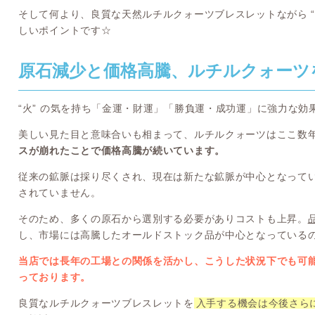
そして何より、良質な天然ルチルクォーツブレスレットながら “
しいポイントです☆
原石減少と価格高騰、ルチルクォーツ
“火” の気を持ち「金運・財運」「勝負運・成功運」に強力な
美しい見た目と意味合いも相まって、ルチルクォーツはここ数
スが崩れたことで価格高騰が続いています。
従来の鉱脈は採り尽くされ、現在は新たな鉱脈が中心となって
されていません。
そのため、多くの原石から選別する必要がありコストも上昇。
し、市場には高騰したオールドストック品が中心となっている
当店では長年の工場との関係を活かし、こうした状況下でも可
っております。
良質なルチルクォーツブレスレットを
入手する機会は今後さら