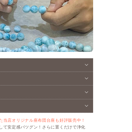
た当店オリジナル座布団台座も好評販売中！
して安定感バツグン！さらに置くだけで浄化