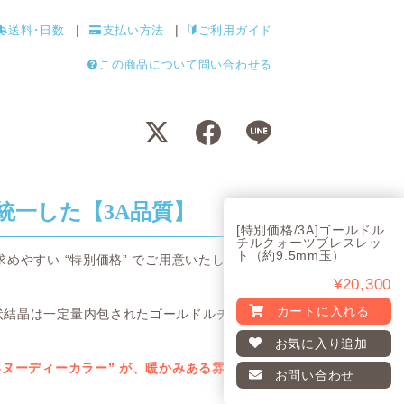
送料･日数
支払い方法
ご利用ガイド
この商品について問い合わせる
統一した【3A品質】
[特別価格/3A]ゴールドル
チルクォーツブレスレッ
ト（約9.5mm玉）
めやすい “特別価格” でご用意いたしま
¥20,300
カートに入れる
状結晶は一定量内包されたゴールドルチル
お気に入り
追加
いヌーディーカラー” が、暖かみある雰囲
お問い合わせ