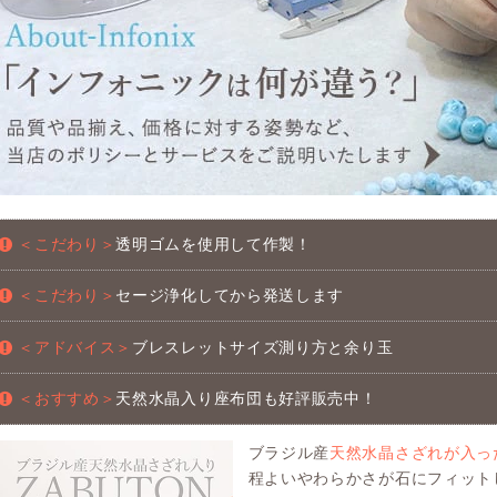
＜こだわり＞
透明ゴムを使用して作製！
＜こだわり＞
セージ浄化してから発送します
＜アドバイス＞
ブレスレットサイズ測り方と余り玉
＜おすすめ＞
天然水晶入り座布団も好評販売中！
ブラジル産
天然水晶さざれが入っ
程よいやわらかさが石にフィット