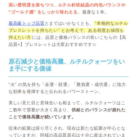
高い透明度を保ちつつ、ルチル針状結晶の内包バランスや
“ゴールド感” をしっかり味わえる
、最適な１本。
最高級トップ品質
とまではいかなくとも、
“本格的なルチル
ブレスレットを持ちたい” とお考えで、ある程度お値段も
抑えたい方
には、品質と価格バランスの良いこちらの【高
品質+】ブレスレットは大変おすすめです☆
原石減少と価格高騰、ルチルクォーツをい
ま手にする価値
“火” の気を持ち「金運・財運」「勝負運・成功運」に強力
な効果を発揮すると云われるパワーストーン。
美しい見た目と意味合いも相まって、ルチルクォーツはこ
こ数年で需要が大きく高まり、
供給とのバランスが崩れた
ことで価格高騰が続いています。
従来の鉱脈は採り尽くされ、現在は新たな鉱脈が中心とな
っていますが、同様の高品質原石は十分に産出されていま