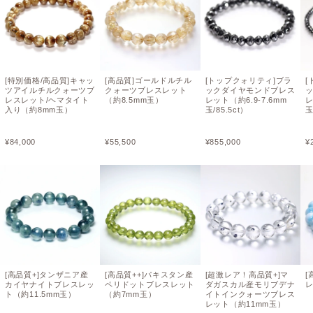
[特別価格/高品質]キャッ
[高品質]ゴールドルチル
[トップクォリティ]ブラ
[
ツアイルチルクォーツブ
クォーツブレスレット
ックダイヤモンドブレス
レスレット/ヘマタイト
（約8.5mm玉）
レット（約6.9-7.6mm
レ
入り（約8mm玉）
玉/85.5ct）
玉
¥
84,000
¥
55,500
¥
855,000
¥
[高品質+]タンザニア産
[高品質++]パキスタン産
[超激レア！高品質+]マ
[
カイヤナイトブレスレッ
ペリドットブレスレット
ダガスカル産モリブデナ
レ
ト（約11.5mm玉）
（約7mm玉）
イトインクォーツブレス
レット（約11mm玉）