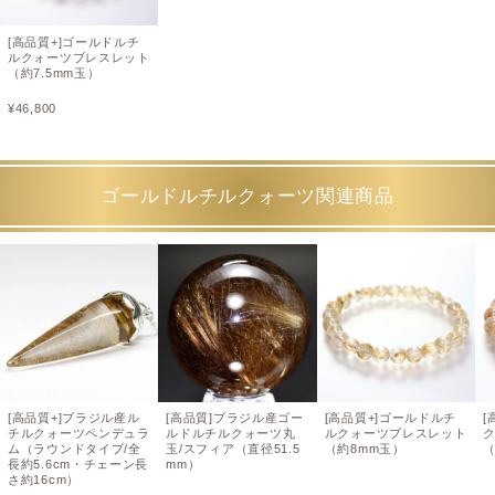
[高品質+]ゴールドルチ
ルクォーツブレスレット
（約7.5mm玉）
¥
46,800
ゴールドルチルクォーツ関連商品
[高品質+]ブラジル産ル
[高品質]ブラジル産ゴー
[高品質+]ゴールドルチ
[
チルクォーツペンデュラ
ルドルチルクォーツ丸
ルクォーツブレスレット
ム（ラウンドタイプ/全
玉/スフィア（直径51.5
（約8mm玉）
（
長約5.6cm・チェーン長
mm）
さ約16cm）