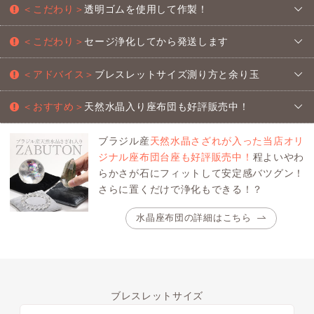
＜こだわり＞
透明ゴムを使用して作製！
＜こだわり＞
セージ浄化してから発送します
＜アドバイス＞
ブレスレットサイズ測り方と余り玉
＜おすすめ＞
天然水晶入り座布団も好評販売中！
ブラジル産
天然水晶さざれが入った当店オリ
ジナル座布団台座も好評販売中！
程よいやわ
らかさが石にフィットして安定感バツグン！
さらに置くだけで浄化もできる！？
水晶座布団の詳細はこちら
ブレスレットサイズ