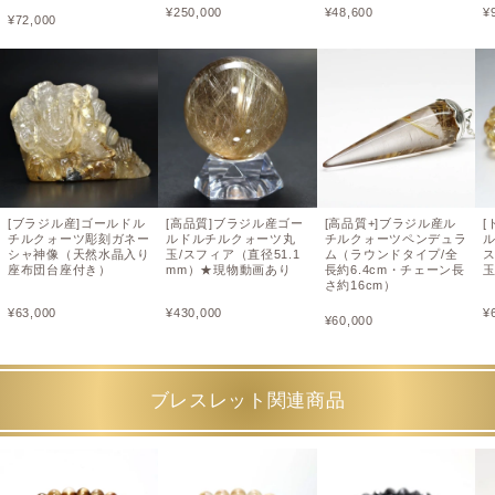
¥
250,000
¥
48,600
¥
¥
72,000
[ブラジル産]ゴールドル
[高品質]ブラジル産ゴー
[高品質+]ブラジル産ル
[
チルクォーツ彫刻ガネー
ルドルチルクォーツ丸
チルクォーツペンデュラ
シャ神像（天然水晶入り
玉/スフィア（直径51.1
ム（ラウンドタイプ/全
ス
座布団台座付き）
mm）★現物動画あり
長約6.4cm・チェーン長
さ約16cm）
¥
63,000
¥
430,000
¥
¥
60,000
ブレスレット関連商品