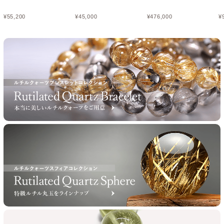
¥
55,200
¥
45,000
¥
476,000
¥