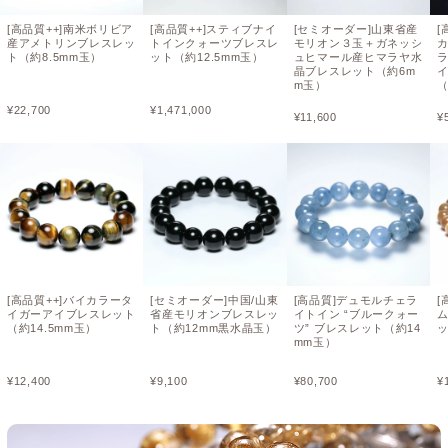
[高品質++]南米ボリビア
[高品質++]スティブナイ
[セミオーダー]山東省産
[
産アメトリンブレスレッ
トインクォーツブレスレ
モリオン３玉＋ガネッシ
ト（約8.5mm玉）
ット（約12.5mm玉）
ュヒマール産ヒマラヤ水
晶ブレスレット（約6m
m玉）
（
¥
22,700
¥
1,471,000
¥
11,600
¥
[高品質++]バイカラータ
[セミオーダー]中国/山東
[高品質]デュモルチェラ
[
イガーアイブレスレット
省産モリオンブレスレッ
イトイン “ブルークォー
（約14.5mm玉）
ト（約12mm黒水晶玉）
ツ” ブレスレット（約14
ッ
mm玉）
¥
12,400
¥
9,100
¥
80,700
¥