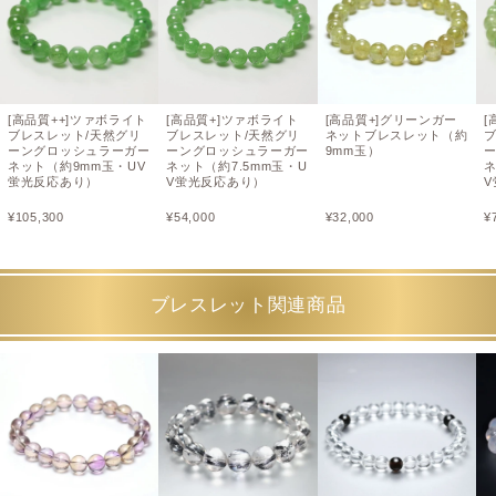
[高品質++]ツァボライト
[高品質+]ツァボライト
[高品質+]グリーンガー
[
ブレスレット/天然グリ
ブレスレット/天然グリ
ネットブレスレット（約
ーングロッシュラーガー
ーングロッシュラーガー
9mm玉）
ネット（約9mm玉・UV
ネット（約7.5mm玉・U
ネ
蛍光反応あり）
V蛍光反応あり）
¥
105,300
¥
54,000
¥
32,000
¥
ブレスレット関連商品