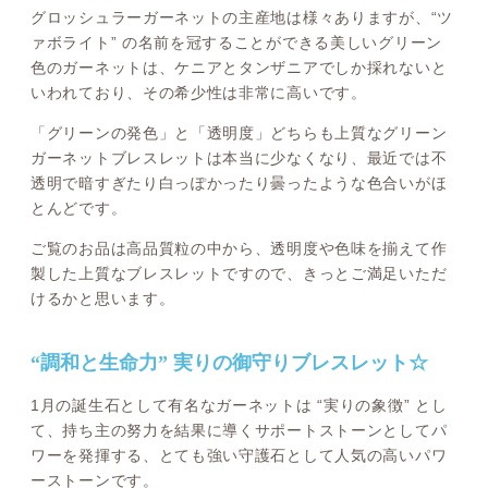
グロッシュラーガーネットの主産地は様々ありますが、“ツ
ァボライト” の名前を冠することができる美しいグリーン
色のガーネットは、ケニアとタンザニアでしか採れないと
いわれており、その希少性は非常に高いです。
「グリーンの発色」と「透明度」どちらも上質なグリーン
ガーネットブレスレットは本当に少なくなり、最近では不
透明で暗すぎたり白っぽかったり曇ったような色合いがほ
とんどです。
ご覧のお品は高品質粒の中から、透明度や色味を揃えて作
製した上質なブレスレットですので、きっとご満足いただ
けるかと思います。
“調和と生命力” 実りの御守りブレスレット☆
1月の誕生石として有名なガーネットは “実りの象徴” とし
て、持ち主の努力を結果に導くサポートストーンとしてパ
ワーを発揮する、とても強い守護石として人気の高いパワ
ーストーンです。