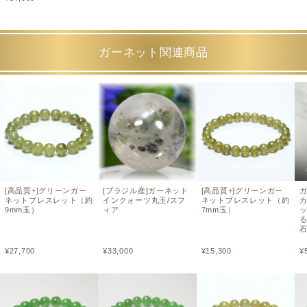
ガーネット関連商品
[高品質+]グリーンガー
[ブラジル産]ガーネット
[高品質+]グリーンガー
ネットブレスレット（約
インクォーツ丸玉/スフ
ネットブレスレット（約
9mm玉）
ィア
7mm玉）
る
石
¥
27,700
¥
33,000
¥
15,300
¥