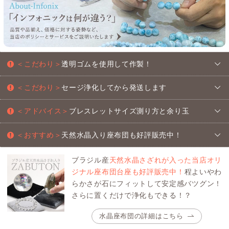
＜こだわり＞
透明ゴムを使用して作製！
＜こだわり＞
セージ浄化してから発送します
＜アドバイス＞
ブレスレットサイズ測り方と余り玉
＜おすすめ＞
天然水晶入り座布団も好評販売中！
ブラジル産
天然水晶さざれが入った当店オリ
ジナル座布団台座も好評販売中！
程よいやわ
らかさが石にフィットして安定感バツグン！
さらに置くだけで浄化もできる！？
水晶座布団の詳細はこちら