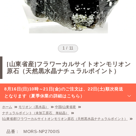
1 / 11
[山東省産]フラワーカルサイトオンモリオン
原石（天然黒水晶ナチュラルポイント）
8月16日(日)10時～21日(金)のご注文は、22日(土)順次発送
となります（夏季休業の詳細はこちら）
ホーム
モリオン（黒水晶）
中国/山東省産
ナチュラルポイント（未加工原石、単結晶）
[山東省産]フラワーカルサイトオンモリオン原石（天然黒水晶ナチュラルポイント）
品番
MORS-NP2700IS