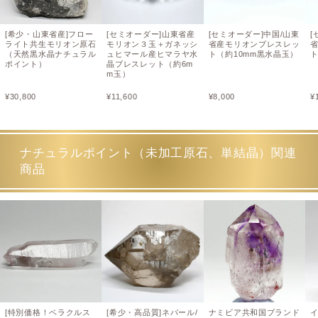
[希少・山東省産]フロー
[セミオーダー]山東省産
[セミオーダー]中国/山東
[
ライト共生モリオン原石
モリオン３玉＋ガネッシ
省産モリオンブレスレッ
（天然黒水晶ナチュラル
ュヒマール産ヒマラヤ水
ト（約10mm黒水晶玉）
ト
ポイント）
晶ブレスレット（約6m
m玉）
¥
30,800
¥
11,600
¥
8,000
¥
ナチュラルポイント（未加工原石、単結晶）関連
商品
[特別価格！ベラクルス
[希少・高品質]ネパール/
ナミビア共和国ブランド