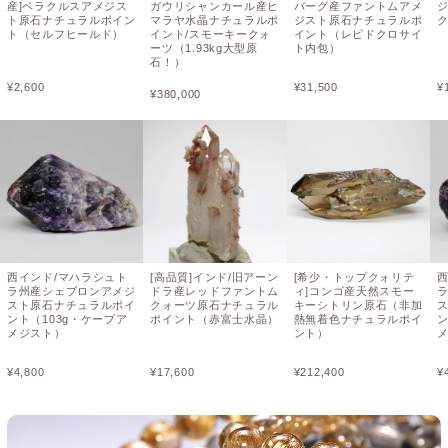
産]ベラクルスアメジス
ガウリシャンカール産ヒ
バーグ産ファントムアメ
ト原石ナチュラルポイン
マラヤ水晶ナチュラルポ
ジスト原石ナチュラルポ
ク
ト（セルフヒールド）
イント/スモーキークォ
イント（レピドクロサイ
ーツ（1.93kg大型原
ト内包）
石！）
¥
2,600
¥
31,500
¥
¥
380,000
西インド/マハラシュト
[高品質]インド/旧アーン
[希少・トップクォリテ
ラ州産シェブロンアメジ
ドラ産レッドファントム
ィ]コンゴ産天然スモー
スト原石ナチュラルポイ
クォーツ原石ナチュラル
キーシトリン原石（非加
ント（103g・ケープア
ポイント（赤富士水晶）
熱無着色ナチュラルポイ
ン
メジスト）
ント）
¥
4,800
¥
17,600
¥
212,400
¥