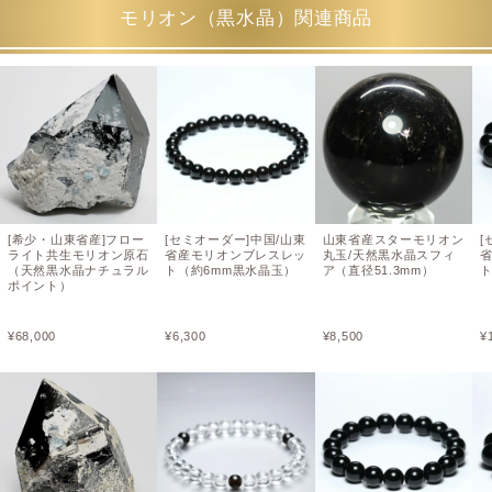
モリオン（黒水晶）関連商品
[希少・山東省産]フロー
[セミオーダー]中国/山東
山東省産スターモリオン
[
ライト共生モリオン原石
省産モリオンブレスレッ
丸玉/天然黒水晶スフィ
（天然黒水晶ナチュラル
ト（約6mm黒水晶玉）
ア（直径51.3mm）
ト
ポイント）
¥
68,000
¥
6,300
¥
8,500
¥