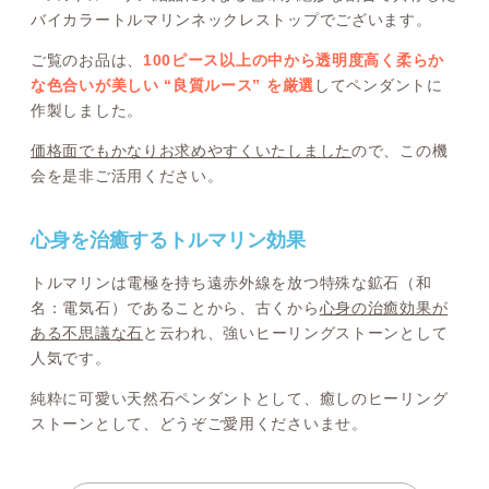
バイカラートルマリンネックレストップでございます。
ご覧のお品は、
100ピース以上の中から透明度高く柔らか
な色合いが美しい “良質ルース” を厳選
してペンダントに
作製しました。
価格面でもかなりお求めやすくいたしました
ので、この機
会を是非ご活用ください。
心身を治癒するトルマリン効果
トルマリンは電極を持ち遠赤外線を放つ特殊な鉱石（和
名：電気石）であることから、古くから
心身の治癒効果が
ある不思議な石
と云われ、強いヒーリングストーンとして
人気です。
純粋に可愛い天然石ペンダントとして、癒しのヒーリング
ストーンとして、どうぞご愛用くださいませ。