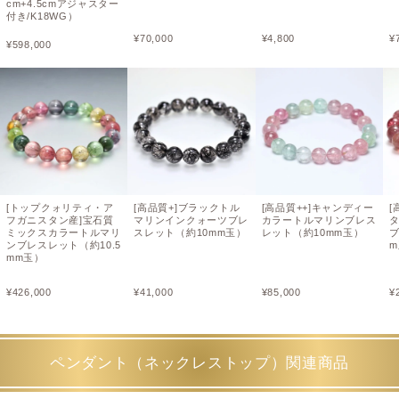
cm+4.5cmアジャスター
付き/K18WG）
¥
70,000
¥
4,800
¥
¥
598,000
[トップクォリティ・ア
[高品質+]ブラックトル
[高品質++]キャンディー
[
フガニスタン産]宝石質
マリンインクォーツブレ
カラートルマリンブレス
ミックスカラートルマリ
スレット（約10mm玉）
レット（約10mm玉）
ブ
ンブレスレット（約10.5
mm玉）
¥
426,000
¥
41,000
¥
85,000
¥
ペンダント（ネックレストップ）関連商品