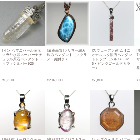
[インド/マニハール産]ヒ
[最高品質]ラリマー編み
[スウェーデン産]ムオニ
[
マラヤ水晶スーパーナチ
込みペンダント（マクラ
オナルスタ隕石ペンダン
7
ュラル原石ペンダントト
メ・紐付き）
トトップ（シルバー92
ップ（シルバー925）
5・ピンクゴールドカラ
ー）
¥
6,800
¥
216,000
¥
7,800
¥
[高品質]オーロラクォー
[高品質]アメジストスー
[トップクォリティ]ゴー
[