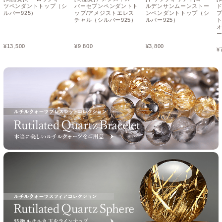
ツペンダントトップ（シ
パーセブンペンダントト
ルデンサンムーンストー
ルバー925）
ップ/アメジストエレス
ンペンダントトップ（シ
チャル（シルバー925）
ルバー925）
ト
¥
13,500
¥
9,800
¥
3,800
¥