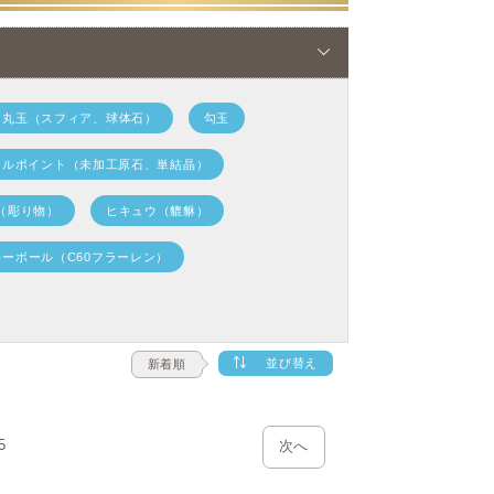
ール、パキスタン等でごく僅かに採掘され
か1～2年ほどで流通がストップしてしま
丸玉（スフィア、球体石）
勾玉
てしまったことで、強制的に採掘ができな
ラルポイント（未加工原石、単結晶）
によって黒くしたモリオンが多く出回って
（彫り物）
ヒキュウ（貔貅）
、天然モリオンと偽って販売している場合
ーボール（C60フラーレン）
線処理によるモリオンなのか天然モリオン
比較的に根本が白くなり真っ黒ではない物が
並び替え
新着順
5
次へ
モリオン採掘工場のストック品です。 し
 しております。