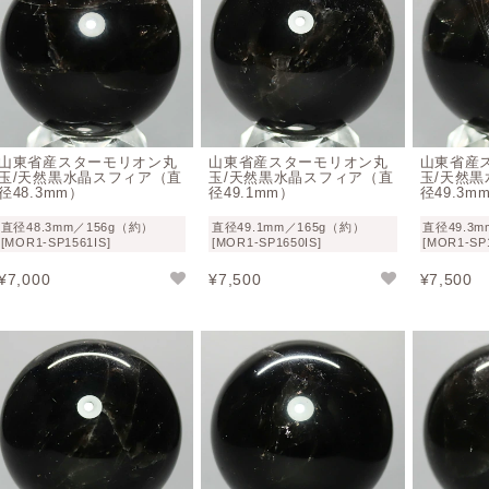
モリオン（黒水晶）のお手入れと浄化方法
モリオン（黒水晶）はモース硬度7の水晶ですので、強い衝撃
ただし、モリオンの場合ですと表面に薄っすらと膜が貼ってい
もありますので、日光や流水など状態変化の可能性がある浄化
山東省産スターモリオン丸
山東省産スターモリオン丸
山東省産
セージ燻蒸や音叉といった浄化方法を利用されたほうが、鉱物
玉/天然黒水晶スフィア（直
玉/天然黒水晶スフィア（直
玉/天然
径48.3mm）
径49.1mm）
径49.3m
直径48.3mm／156g（約）
直径49.1mm／165g（約）
直径49.3
[MOR1-SP1561IS]
[MOR1-SP1650IS]
[MOR1-SP1
¥
7,000
¥
7,500
¥
7,500