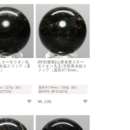
が、良質なモリオンは著しく減少してお
。
せんので、お気に召した際はそういった面
けの石としての効果
果が強いのですが、黒く変化したモリオン
スターモリオン丸
[特別価格]山東省産スター
黒水晶スフィア（直
モリオン丸玉/天然黒水晶ス
を追い祓う魔よけの石として古くから多く
m）
フィア（直径47.9mm）
いる天然石です。当店インフォニックの店
mm／127g（約）
直径47.9mm／153g（約）
273IS]
[MOR1-SP1532IS]
を絶ちません。
¥
6,100
ら守ってくれるお守りとして非常に人気が
の「空間浄化」にご利用される方も多いよう