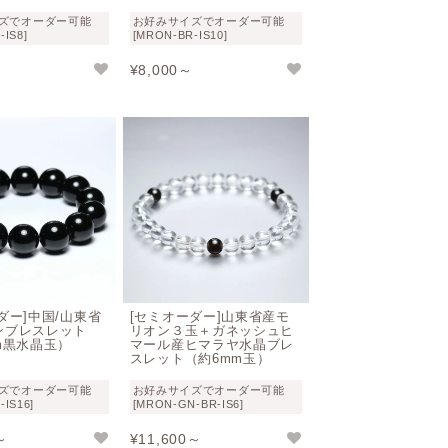
ズでオーダー可能
お好みサイズでオーダー可能
-IS8]
[MRON-BR-IS10]
¥
8,000～
ダー]中国/山東省
[セミオーダー]山東省産モ
ンブレスレット
リオン３玉＋ガネッシュヒ
m黒水晶玉）
マール産ヒマラヤ水晶ブレ
スレット（約6mm玉）
ズでオーダー可能
お好みサイズでオーダー可能
-IS16]
[MRON-GN-BR-IS6]
～
¥
11,600～