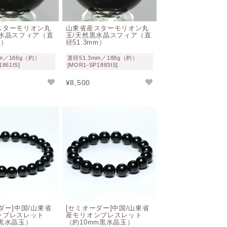
スターモリオン丸
山東省産スターモリオン丸
黒水晶スフィア（直
玉/天然黒水晶スフィア（直
m）
径51.3mm）
mm／186g（約）
直径51.3mm／188g（約）
861IS]
[MOR1-SP1883IS]
¥
8,500
ダー]中国/山東省
[セミオーダー]中国/山東省
ンブレスレット
産モリオンブレスレット
黒水晶玉）
（約10mm黒水晶玉）