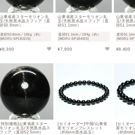
山東省産スターモリオン丸
山東省産スターモリオン丸
山東省産
玉/天然黒水晶スフィア（直
玉/天然黒水晶スフィア（直
玉/天然
径50.8mm）
径51.1mm）
径51.1m
直径50.8mm／182g（約）
直径51.1mm／184g（約）
直径51.1
[MOR1-SP1822IS]
[MOR1-SP1840IS]
[MOR1-SP1
¥
8,300
¥
7,900
¥
8,400
[特別価格]山東省産スター
[セミオーダー]中国/山東省
[セミオー
モリオン丸玉/天然黒水晶ス
産モリオンブレスレット
産モリオ
フィア（直径52.5mm）
（約6mm黒水晶玉）
（約8mm