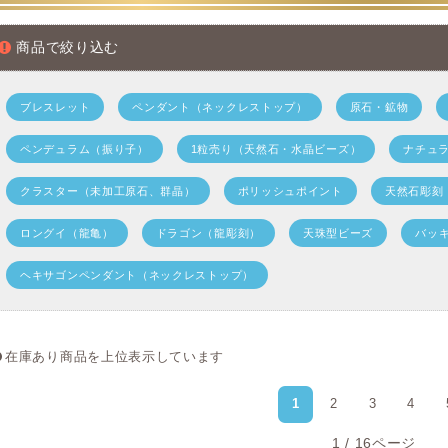
かと思います。 残り5%はブラジルで、その他はロシアやネパ
る程度です。
商品で絞り込む
しかし、3年ほど前まで採掘されていた山東省産モリオンが、僅
いました。
ブレスレット
ペンダント（ネックレストップ）
原石・鉱物
理由は、山東省鉱山の地域が “軍事施設の建設” により閉鎖し
くなってしまったからだそうです。
ペンデュラム（振り子）
1粒売り（天然石・水晶ビーズ）
ナチュ
それでも人気の続くモリオンは結果的に、人為的な放射線処理
クラスター（未加工原石、群晶）
ポリッシュポイント
天然石彫刻
しまっています。 もちろんご理解の上なら問題ありませんが
もありますので、これについては注意が必要です。
ロングイ（龍亀）
ドラゴン（龍彫刻）
天珠型ビーズ
バッキ
専門知識があれば産地特有の水晶形状を区別することで、放射
ヘキサゴンペンダント（ネックレストップ）
か高精度で判別できますが...。 （因みに人工処理モリオンは
多数）
在庫あり商品を上位表示しています
現地工場ストック品を大量買い付け、破格を実現！
1
2
3
4
当店インフォニックで現在ご紹介しているお品は、提携している
かも、大量に買い付けすることで “限界まで抑えた単価を実現”
1 / 16ページ