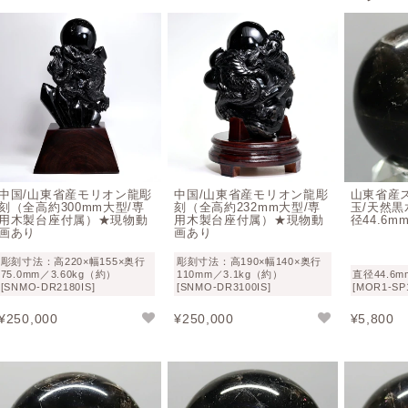
今後も世界の天然石の動向を注視し仕入れ努力をして参ります
り、数年後には驚くような高額となっている可能性もあります
山東省産モリオンが今以上に大変貴重なものとなるかもしれま
でもお迎えをおすすめします。
山東省産モリオンの意味合いや邪気払い・魔除
モリオンは元々水晶だったこともあり、魔除け・邪気払いの効
中国/山東省産モリオン龍彫
中国/山東省産モリオン龍彫
山東省産
刻（全高約300mm大型/専
刻（全高約232mm大型/専
玉/天然
（黒水晶）は、その効果がより強くなると云われており、悪霊
用木製台座付属）★現物動
用木製台座付属）★現物動
径44.6m
画あり
画あり
の人々に珍重されてきました。
彫刻寸法：高220×幅155×奥行
彫刻寸法：高190×幅140×奥行
そのため、不思議な体験談も多数聞かれることでも注目されて
75.0mm／3.60kg（約）
110mm／3.1kg（約）
直径44.6
[SNMO-DR2180IS]
[SNMO-DR3100IS]
[MOR1-SP1
頭やネットショップでもモリオンについてのご質問や話題は後
¥
250,000
¥
250,000
¥
5,800
持ち主に降りかかる、不運や不安というマイナスエネルギーか
あり、“お守り” として、お店や事務所、リビングや玄関など
です。