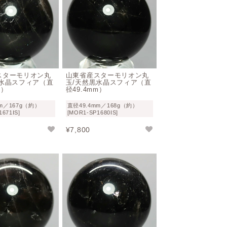
を加えなければ基本的には丈夫です。
る場合や、細かな結晶が付着している場合
方法は避けたほうが良いでしょう。
スターモリオン丸
山東省産スターモリオン丸
的維持にはおすすめです。
黒水晶スフィア（直
玉/天然黒水晶スフィア（直
m）
径49.4mm）
mm／167g（約）
直径49.4mm／168g（約）
671IS]
[MOR1-SP1680IS]
¥
7,800