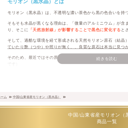
モリオン（黒水晶）とは
モリオン（黒水晶）は、不透明な濃い茶色から黒の色合いを持
そもそも水晶が黒くなる理由は、「微量のアルミニウム」が含
り、そこに
「天然放射線」が影響することで黒色に変化する
と
そして、過酷な環境を経て形成される天然モリオン原石（結晶
ていたり艶（つや）や照りが無く、、良質な原石は本当に見つ
そのため、最近ではその原石を使って加工したポイントや丸玉が
続きを読む
です）
山東省産モリオンの採掘がストップ！？
邪気払いや魔除け石として一番初めに辿り着くほど様々な体験
ホーム
中国/山東省産モリオン（黒水晶）
が “モリオン” です。
ここでは、その中でも大変美しい山東省産で採掘される黒水晶
中国/山東省産モリオン（
商品一覧
天然モリオンの採掘地は非常に少なく、市場に出回っている天然