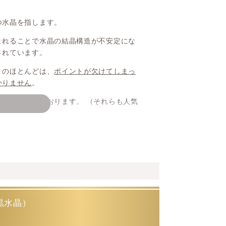
つ水晶を指します。
まれることで水晶の結晶構造が不安定にな
されています。
）のほとんどは、
ポイントが欠けてしまっ
かりません
。
良く流通しております。 （それらも人気
談やヒーリングに関するお話をいただくの
をご紹介しております。
黒水晶）
モリオンの90％以上が中国山東省になる