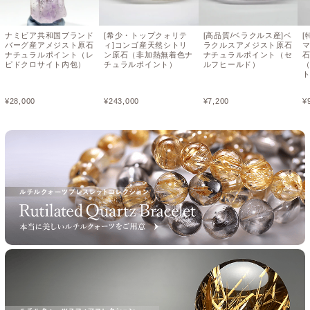
ナミビア共和国ブランド
[希少・トップクォリテ
[高品質/ベラクルス産]ベ
[
バーグ産アメジスト原石
ィ]コンゴ産天然シトリ
ラクルスアメジスト原石
ナチュラルポイント（レ
ン原石（非加熱無着色ナ
ナチュラルポイント（セ
ピドクロサイト内包）
チュラルポイント）
ルフヒールド）
（
¥
28,000
¥
243,000
¥
7,200
¥