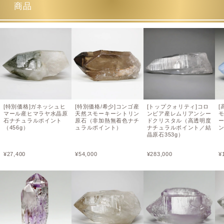
商品
[特別価格]ガネッシュヒ
[特別価格/希少]コンゴ産
[トップクォリティ]コロ
[
マール産ヒマラヤ水晶原
天然スモーキーシトリン
ンビア産レムリアンシー
石ナチュラルポイント
原石（非加熱無着色ナチ
ドクリスタル（高透明度
（456g）
ュラルポイント）
ナチュラルポイント／結
ン
晶原石353g）
¥
27,400
¥
54,000
¥
283,000
¥