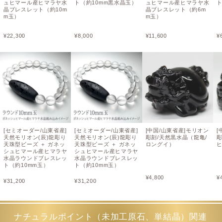
ュヒマール産ヒマラヤ水
ト（約10mm黒水晶玉）
ュヒマール産ヒマラヤ水
ト
晶ブレスレット（約10m
晶ブレスレット（約6m
m玉）
m玉）
¥
22,300
¥
8,000
¥
11,600
¥
[セミオーダー/山東省産]
[セミオーダー/山東省産]
[中国/山東省産]モリオン
[
天然モリオン(辰)龍彫り
天然モリオン(辰)龍彫り
彫刻/天然黒水晶（龍亀/
彫
天珠型ビーズ ＋ ガネッ
天珠型ビーズ ＋ ガネッ
ロングイ）
シュヒマール産ヒマラヤ
シュヒマール産ヒマラヤ
水晶ラウンドブレスレッ
水晶ラウンドブレスレッ
ト（約10mm玉）
ト（約10mm玉）
¥
4,800
¥
¥
31,200
¥
31,200
ナチュラルポイント（未加工原石、単結晶）関連