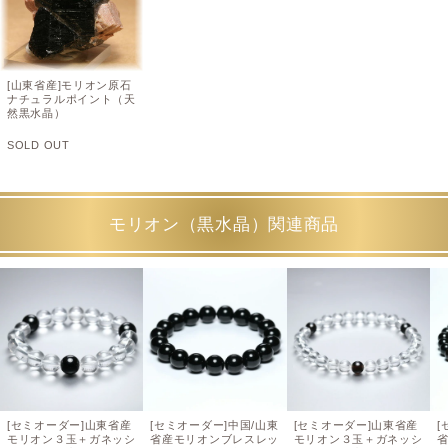
[山東省産]モリオン原石
ナチュラルポイント（天
然黒水晶）
SOLD OUT
モリオン（黒水晶）関連商品
[セミオーダー]山東省産
[セミオーダー]中国/山東
[セミオーダー]山東省産
[
モリオン３玉＋ガネッシ
省産モリオンブレスレッ
モリオン３玉＋ガネッシ