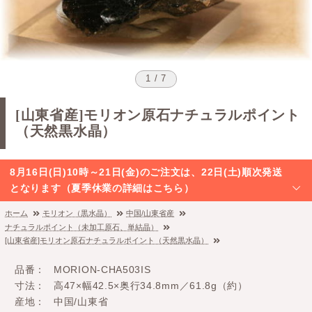
1 / 7
[山東省産]モリオン原石ナチュラルポイント
（天然黒水晶）
8月16日(日)10時～21日(金)のご注文は、22日(土)順次発送
となります（夏季休業の詳細はこちら）
ホーム
モリオン（黒水晶）
中国/山東省産
ナチュラルポイント（未加工原石、単結晶）
[山東省産]モリオン原石ナチュラルポイント（天然黒水晶）
品番
MORION-CHA503IS
寸法
高47×幅42.5×奥行34.8mm／61.8g（約）
産地
中国/山東省