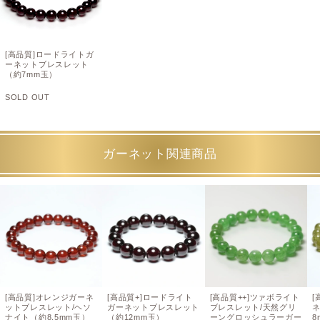
[高品質]ロードライトガ
ーネットブレスレット
（約7mm玉）
SOLD OUT
ガーネット関連商品
[高品質]オレンジガーネ
[高品質+]ロードライト
[高品質++]ツァボライト
[
ットブレスレット/ヘソ
ガーネットブレスレット
ブレスレット/天然グリ
ナイト（約8.5mm玉）
（約12mm玉）
ーングロッシュラーガー
8