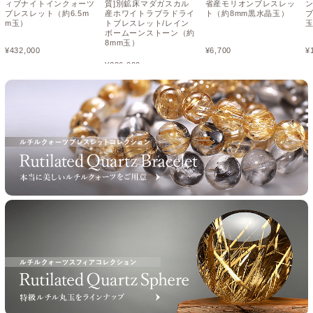
ィブナイトインクォーツ
質]別鉱床マダガスカル
省産モリオンブレスレッ
ブレスレット（約6.5m
産ホワイトラブラドライ
ト（約8mm黒水晶玉）
ブ
m玉）
トブレスレット/レイン
ボームーンストーン（約
8mm玉）
¥
432,000
¥
6,700
¥
¥
336,000