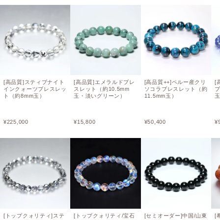
[高品質]スティブナイト
[高品質]エメラルドブレ
[高品質++]ペルー産クリ
[
インクォーツブレスレッ
スレット（約10.5mm
ソコラブレスレット（約
ブ
ト（約8mm玉）
玉・淡いグリーン）
11.5mm玉）
¥
225,000
¥
15,800
¥
50,400
¥
[トップクォリティ]ステ
[トップクォリティ/宝石
[セミオーダー]中国/山東
[