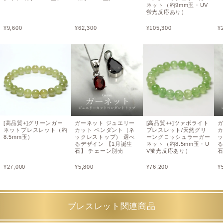
ネット（約9mm玉・UV
蛍光反応あり）
¥
9,600
¥
62,300
¥
105,300
¥
[高品質+]グリーンガー
ガーネット ジュエリー
[高品質++]ツァボライト
ネットブレスレット（約
カット ペンダント（ネ
ブレスレット/天然グリ
8.5mm玉）
ックレストップ） 選べ
ーングロッシュラーガー
るデザイン 【1月誕生
ネット（約8.5mm玉・U
る
石】 チェーン別売
V蛍光反応あり）
石
¥
27,000
¥
5,800
¥
76,200
¥
ブレスレット関連商品