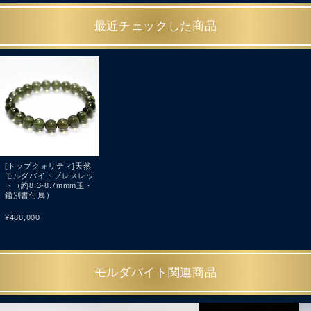
最近チェックした商品
[トップクォリティ]天然
モルダバイトブレスレッ
ト（約8.3-8.7mmm玉・
鑑別書付属）
¥
488,000
モルダバイト関連商品