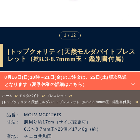
1 / 12
[トップクォリティ]天然モルダバイトブレス
レット（約8.3-8.7mmm玉・鑑別書付属）
8月16日(日)10時～21日(金)のご注文は、22日(土)順次発送
となります（夏季休業の詳細はこちら）
ホーム
モルダバイト
ブレスレット
[トップクォリティ]天然モルダバイトブレスレット（約8.3-8.7mmm玉・鑑別書付属）
品番
MOLV-MC0126IS
寸法
腕周り約17cm（サイズ変更可）
8.3〜8.7mm玉×23個／17.46g（約）
産地
チェコ共和国