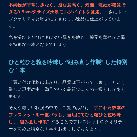
不純物が非常に少なく、透明度高く、気泡、龍紋が確認で
きる8.5mm珠サイズ天然モルダバイトを厳選。
まさにトッ
プクオリティと呼ぶにふさわしい逸品に仕上がっていま
す。
光を浴びるたびにまばゆい輝きを放ち、腕元を華やかに彩
る特別な一本となるでしょう！
ひと粒ひと粒を吟味し “組み直し作製” した特別
な１本
「買い付け価格は上がり、品質は下がってしまう」という
厳しい現実の中、満足のいく品質はほんの一握りしかあり
ません。
そんな厳しい状況の中で、ご覧のお品は、
手にれた数本の
ブレスレットを一度バラし、当店にてひと粒ひと粒吟味
し、“組み直し作製”
することでブレスレットのクオリティ
ーを高めた特別な１本をお出ししております。