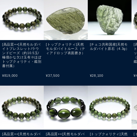
[高品質++]天然モルダバ
[トップクォリティ]天然
[チェコ共和国産]天然モ
[
イトブレスレット/ラウ
モルダバイトルース（テ
ルダバイト原石（4.3g）
ンドビーズ（約10.5玉/
ィアドロップ表面磨き）
極僅かな欠け玉有※ほぼ
（
トップクォリティ・鑑別
書付属）
¥
819,000
¥
37,500
¥
28,100
¥
[高品質++]天然モルダバ
[高品質++]天然モルダバ
[トップクォリティ]天然
[