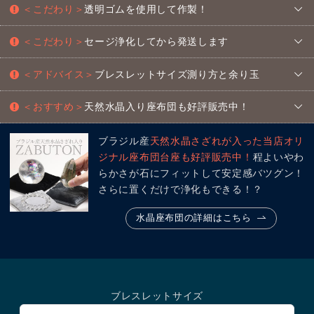
＜こだわり＞
透明ゴムを使用して作製！
＜こだわり＞
セージ浄化してから発送します
＜アドバイス＞
ブレスレットサイズ測り方と余り玉
＜おすすめ＞
天然水晶入り座布団も好評販売中！
ブラジル産
天然水晶さざれが入った当店オリ
ジナル座布団台座も好評販売中！
程よいやわ
らかさが石にフィットして安定感バツグン！
さらに置くだけで浄化もできる！？
水晶座布団の詳細はこちら
ブレスレットサイズ