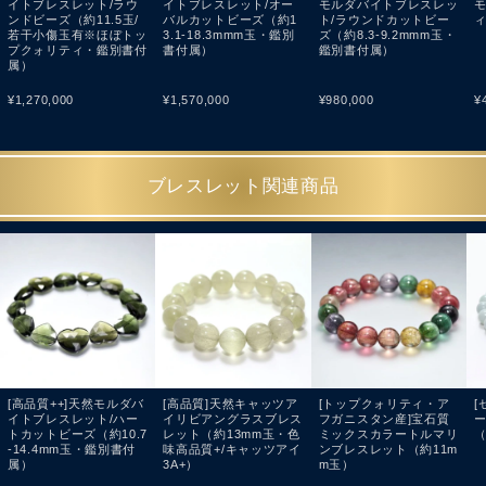
イトブレスレット/ラウ
イトブレスレット/オー
モルダバイトブレスレッ
ンドビーズ（約11.5玉/
バルカットビーズ（約1
ト/ラウンドカットビー
若干小傷玉有※ほぼトッ
3.1-18.3mmm玉・鑑別
ズ（約8.3-9.2mmm玉・
プクォリティ・鑑別書付
書付属）
鑑別書付属）
属）
¥
1,270,000
¥
1,570,000
¥
980,000
¥
ブレスレット関連商品
[高品質++]天然モルダバ
[高品質]天然キャッツア
[トップクォリティ・ア
[
イトブレスレット/ハー
イリビアングラスブレス
フガニスタン産]宝石質
トカットビーズ（約10.7
レット（約13mm玉・色
ミックスカラートルマリ
（
-14.4mm玉・鑑別書付
味高品質+/キャッツアイ
ンブレスレット（約11m
属）
3A+）
m玉）