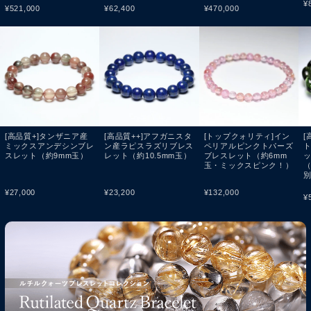
¥
¥
521,000
¥
62,400
¥
470,000
[高品質+]タンザニア産
[高品質++]アフガニスタ
[トップクォリティ]イン
[
ミックスアンデシンブレ
ン産ラピスラズリブレス
ペリアルピンクトパーズ
スレット（約9mm玉）
レット（約10.5mm玉）
ブレスレット（約6mm
玉・ミックスピンク！）
（
¥
27,000
¥
23,200
¥
132,000
¥