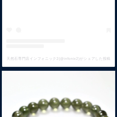
天然石専門店インフォニック2(@infonix2)がシェアした投稿