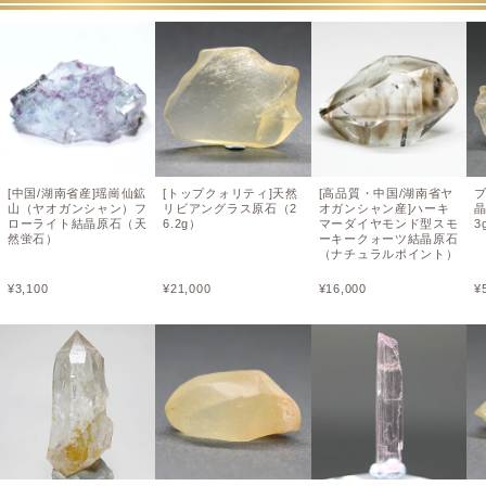
[中国/湖南省産]瑶崗仙鉱
[トップクォリティ]天然
[高品質・中国/湖南省ヤ
山（ヤオガンシャン）フ
リビアングラス原石（2
オガンシャン産]ハーキ
晶
ローライト結晶原石（天
6.2g）
マーダイヤモンド型スモ
3
然蛍石）
ーキークォーツ結晶原石
（ナチュラルポイント）
¥
3,100
¥
21,000
¥
16,000
¥