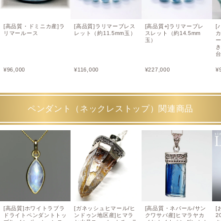
[高品質・ドミニカ産]ラ
[高品質]ラリマーブレス
[高品質+]ラリマーブレ
[
リマールース
レット（約11.5mm玉）
スレット（約14.5mm
玉）
¥
96,000
¥
116,000
¥
227,000
¥
ペンダント（ネックレストップ）関連商品
[高品質]ホワイトラブラ
[ガネッシュヒマール/ヒ
[高品質・ネパール/サン
[
ドライトペンダントトッ
ンドゥン地区産]ヒマラ
クワサバ産]ヒマラヤカ
2