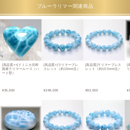
ブルーラリマー関連商品
[高品質++]ドミニカ共和
[高品質+]ラリマーブレ
[高品質]ラリマーブレス
[
国産ラリマールース（ハ
スレット（約13mm玉）
レット（約10.5mm玉）
リ
ート型）
¥
35,600
¥
248,000
¥
93,000
¥