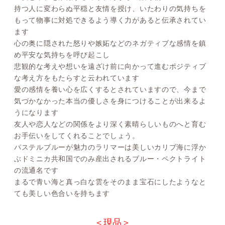
持つ人に変わらぬ平穏と友情を授け、いたわりの気持ちを
もって物事に対処できるよう導く力があると伝承されてい
ます
心の奥に隠された怒りや嫉妬などのネガティブな感情を鎮
め平安な気持ちを呼び起こし
悲観的な考えや想いを遠ざけ前に向かって進むポジティブ
な考え方をもたらすと云われています
愛の感情を養い心を広くするとされていますので、今まで
気づかなかった本当の優しさを身につけることが出来るよ
うになります
友人や恋人などの関係をより深く素晴らしいものへと育む
お手伝いをしてくれることでしょう。
パステルブルーが魅力のラリマーは美しいカリブ海に浮か
ぶドミニカ共和国でのみ産出されるブルー・ペクトライト
の流通名です
まるで青い海と真っ白な雲をそのまま宝石にしたようなと
ても美しい色合いを持ちます
＜現品＞