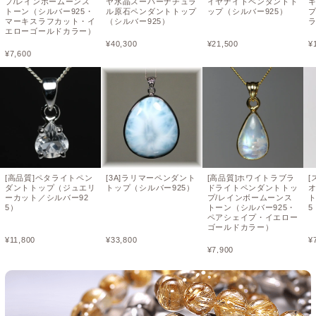
プ/レインボームーンス
ヤ水晶スーパーナチュラ
イヤナイトペンダントト
トーン（シルバー925・
ル原石ペンダントトップ
ップ（シルバー925）
マーキスラフカット・イ
（シルバー925）
エローゴールドカラー）
¥
40,300
¥
21,500
¥
¥
7,600
[高品質]ペタライトペン
[3A]ラリマーペンダント
[高品質]ホワイトラブラ
[
ダントトップ（ジュエリ
トップ（シルバー925）
ドライトペンダントトッ
ーカット／シルバー92
プ/レインボームーンス
ト
5）
トーン（シルバー925・
ペアシェイプ・イエロー
ゴールドカラー）
¥
11,800
¥
33,800
¥
¥
7,900