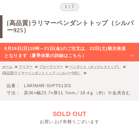
1 / 7
[高品質]ラリマーペンダントトップ（シルバ
ー925）
8月16日(日)10時～21日(金)のご注文は、22日(土)順次発送
となります（夏季休業の詳細はこちら）
ホーム
ラリマー
ブルーラリマー
ペンダント（ネックレストップ）
[高品質]ラリマーペンダントトップ（シルバー925）
品番
LARIMAR-SVPT513IS
寸法
高36×幅23.7×厚11.7mm／18.4ｇ（約）※金具含む
SOLD OUT
お買い上げ有難うございます