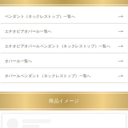
ペンダント（ネックレストップ）一覧へ
エチオピアオパール一覧へ
エチオピアオパールペンダント（ネックレストップ）一覧へ
オパール一覧へ
オパールペンダント（ネックレストップ）一覧へ
商品イメージ