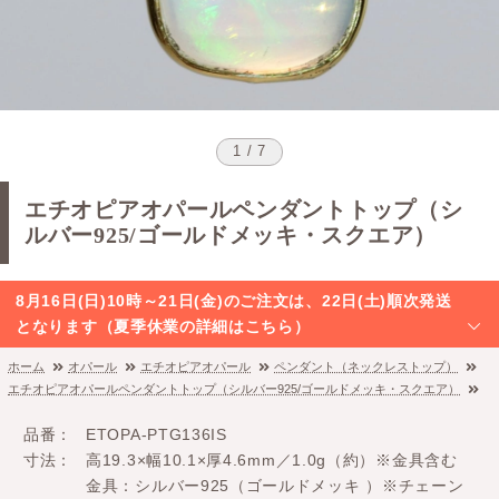
1 / 7
エチオピアオパールペンダントトップ（シ
ルバー925/ゴールドメッキ・スクエア）
8月16日(日)10時～21日(金)のご注文は、22日(土)順次発送
となります（夏季休業の詳細はこちら）
ホーム
オパール
エチオピアオパール
ペンダント（ネックレストップ）
エチオピアオパールペンダントトップ（シルバー925/ゴールドメッキ・スクエア）
品番
ETOPA-PTG136IS
寸法
高19.3×幅10.1×厚4.6mm／1.0g（約）※金具含む
金具：シルバー925（ゴールドメッキ ）※チェーン