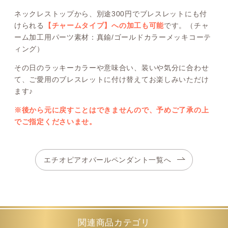
ネックレストップから、別途300円でブレスレットにも付
けられる
【チャームタイプ】への加工も可能
です。（チャ
ーム加工用パーツ素材：真鍮/ゴールドカラーメッキコーテ
ィング）
その日のラッキーカラーや意味合い、装いや気分に合わせ
て、ご愛用のブレスレットに付け替えてお楽しみいただけ
ます♪
※後から元に戻すことはできませんので、予めご了承の上
でご指定くださいませ。
エチオピアオパールペンダント一覧へ
関連商品カテゴリ