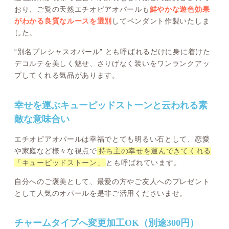
おり、ご覧の天然エチオピアオパールも
鮮やかな遊色効果
がわかる良質なルースを選別
してペンダント作製いたしま
した。
“別名プレシャスオパール” とも呼ばれるだけに身に着けた
デコルテを美しく魅せ、さりげなく装いをワンランクアッ
プしてくれる気品があります。
幸せを運ぶキューピッドストーンと云われる素
敵な意味合い
エチオピアオパールは幸福でとても明るい石として、恋愛
や家庭など様々な視点で
持ち主の幸せを運んできてくれる
「キューピッドストーン」
とも呼ばれています。
自分へのご褒美として、最愛の方やご友人へのプレゼント
として人気のオパールを是非ご活用くださいませ。
チャームタイプへ変更加工OK（別途300円）