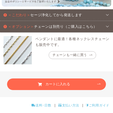
＜こだわり＞
セージ浄化してから発送します
＜オプション＞
チェーンは別売り（ご購入はこちら）
ペンダントに最適！各種ネックレスチェーン
も販売中です。
チェーンも一緒に買う
カートに入れる
送料･日数
支払い方法
ご利用ガイド