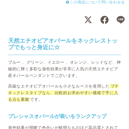
この商品について問い合わせる
天然エチオピアオパールをネックレストッ
プでもっと身近に☆
ブルー 、グリーン、イエロー 、オレンジ、レッドなど、神
秘的に輝く多彩な遊色効果が非常に人気の天然エチオピア
産オパールペンダントでございます。
高級なエチオピアオパールも小さなルースを使用した
プチ
ネックレスタイプなら、比較的お求めやすい価格で手に入
る点も素敵
です。
プレシャスオパールが装いをランクアップ
遊色効果が明瞭で色合いが鮮明なものほど高品質とされて