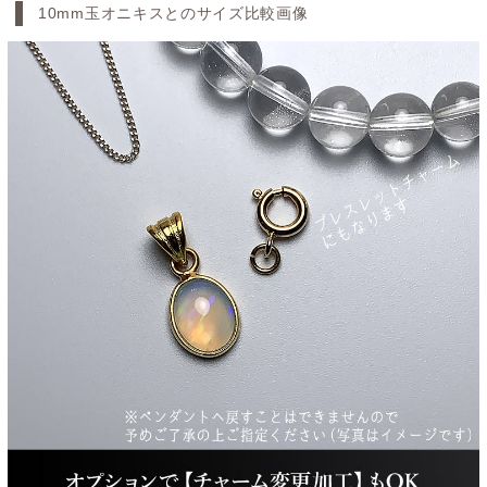
10mm玉オニキスとのサイズ比較画像