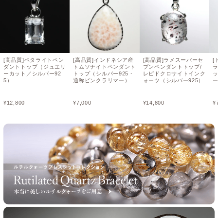
[高品質]ペタライトペン
[高品質]インドネシア産
[高品質]ラメスーパーセ
[
ダントトップ（ジュエリ
トムソナイトペンダント
ブンペンダントトップ/
ーカット／シルバー92
トップ（シルバー925・
レピドクロサイトインク
ッ
5）
通称ピンクラリマー）
ォーツ（シルバー925）
¥
12,800
¥
7,000
¥
14,800
¥