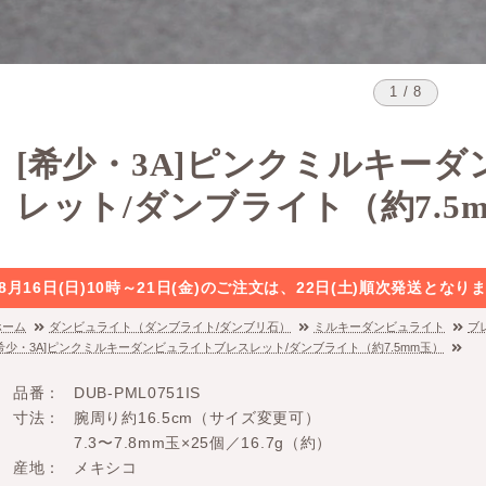
1 / 8
[希少・3A]ピンクミルキー
レット/ダンブライト（約7.5
8月16日(日)10時～21日(金)のご注文は、22日(土)順次発送と
ホーム
ダンビュライト（ダンブライト/ダンブリ石）
ミルキーダンビュライト
ブ
[希少・3A]ピンクミルキーダンビュライトブレスレット/ダンブライト（約7.5mm玉）
品番
DUB-PML0751IS
寸法
腕周り約16.5cm（サイズ変更可）
7.3〜7.8mm玉×25個／16.7g（約）
産地
メキシコ