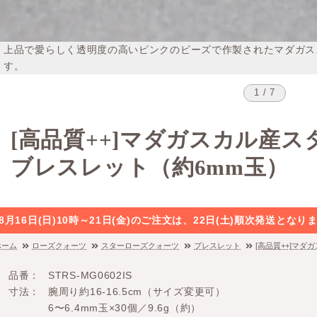
上品で愛らしく透明度の高いピンクのビーズで作製されたマダガス
す。
1 / 7
[高品質++]マダガスカル産
ブレスレット（約6mm玉）
8月16日(日)10時～21日(金)のご注文は、22日(土)順次発送と
ホーム
ローズクォーツ
スターローズクォーツ
ブレスレット
[高品質++]マ
品番
STRS-MG0602IS
寸法
腕周り約16-16.5cm（サイズ変更可）
6〜6.4mm玉×30個／9.6g（約）