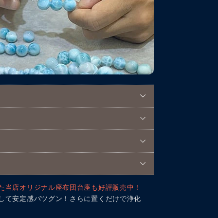
た当店オリジナル座布団台座も好評販売中！
して安定感バツグン！さらに置くだけで浄化