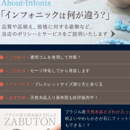
＜こだわり＞
透明ゴムを使用して作製！
＜こだわり＞
セージ浄化してから発送します
＜アドバイス＞
ブレスレットサイズ測り方と余り玉
＜おすすめ＞
天然水晶入り座布団も好評販売中！
ブラジル産
天然水晶さざれが入っ
程よいやわらかさが石にフィット
もできる！？