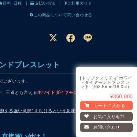
送料･日数
支払い方法
ご利用ガイド
この商品について問い合わせる
ンドブレスレット
[トップクォリティ]ホワイ
トでございます。
トダイヤモンドブレスレ
ット（約3.5mm/18.0ct）
が、王道とも言える
ホワイトダイヤモンド
¥360,000
カートに入れる
り越える強い意志” を助けるという意味合
お気に入り
追加
お問い合わせ
き直接買い付け！