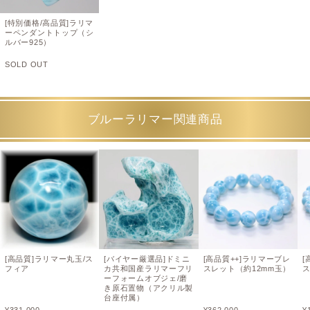
[特別価格/高品質]ラリマ
ーペンダントトップ（シ
ルバー925）
SOLD OUT
ブルーラリマー関連商品
[高品質]ラリマー丸玉/ス
[バイヤー厳選品]ドミニ
[高品質++]ラリマーブレ
[
フィア
カ共和国産ラリマーフリ
スレット（約12mm玉）
ス
ーフォームオブジェ/磨
き原石置物（アクリル製
台座付属）
¥
331,000
¥
362,000
¥