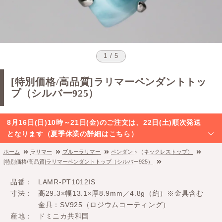
1 / 5
[特別価格/高品質]ラリマーペンダントトッ
プ（シルバー925）
8月16日(日)10時～21日(金)のご注文は、22日(土)順次発送
となります（夏季休業の詳細はこちら）
ホーム
ラリマー
ブルーラリマー
ペンダント（ネックレストップ）
[特別価格/高品質]ラリマーペンダントトップ（シルバー925）
品番
LAMR-PT1012IS
寸法
高29.3×幅13.1×厚8.9mm／4.8g（約）※金具含む
金具：SV925（ロジウムコーティング）
産地
ドミニカ共和国