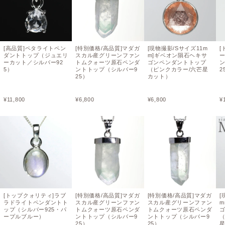
[高品質]ペタライトペン
[特別価格/高品質]マダガ
[現物撮影/Sサイズ11m
[
ダントトップ（ジュエリ
スカル産グリーンファン
m]ギベオン隕石ヘキサ
ーカット／シルバー92
トムクォーツ原石ペンダ
ゴンペンダントトップ
5）
ントトップ（シルバー9
（ピンクカラー/六芒星
2
25）
カット）
¥
11,800
¥
6,800
¥
6,800
¥
[トップクォリティ]ラブ
[特別価格/高品質]マダガ
[特別価格/高品質]マダガ
[
ラドライトペンダントト
スカル産グリーンファン
スカル産グリーンファン
m
ップ（シルバー925・パ
トムクォーツ原石ペンダ
トムクォーツ原石ペンダ
ープルブルー）
ントトップ（シルバー9
ントトップ（シルバー9
25）
25）