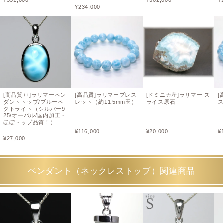
¥
234,000
[高品質++]ラリマーペン
[高品質]ラリマーブレス
[ドミニカ産]ラリマー ス
[
ダントトップ/ブルーペ
レット（約11.5mm玉）
ライス原石
ス
クトライト（シルバー9
25/オーバル/国内加工・
ほぼトップ品質！）
¥
116,000
¥
20,000
¥
¥
27,000
ペンダント（ネックレストップ）関連商品