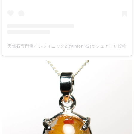
天然石専門店インフォニック2(@infonix2)がシェアした投稿