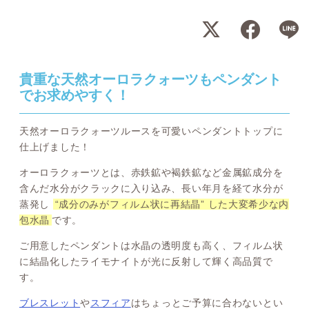
貴重な天然オーロラクォーツもペンダント
でお求めやすく！
天然オーロラクォーツルースを可愛いペンダントトップに
仕上げました！
オーロラクォーツとは、赤鉄鉱や褐鉄鉱など金属鉱成分を
含んだ水分がクラックに入り込み、長い年月を経て水分が
蒸発し
“成分のみがフィルム状に再結晶” した大変希少な内
包水晶
です。
ご用意したペンダントは水晶の透明度も高く、フィルム状
に結晶化したライモナイトが光に反射して輝く高品質で
す。
ブレスレット
や
スフィア
はちょっとご予算に合わないとい