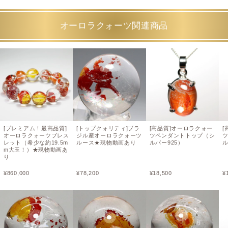
オーロラクォーツ関連商品
[プレミアム！最高品質]
[トップクォリティ]ブラ
[高品質]オーロラクォー
[
オーロラクォーツブレス
ジル産オーロラクォーツ
ツペンダントトップ（シ
レット（希少な約19.5m
ルース★現物動画あり
ルバー925）
ル
m大玉！）★現物動画あ
り
¥
860,000
¥
78,200
¥
18,500
¥