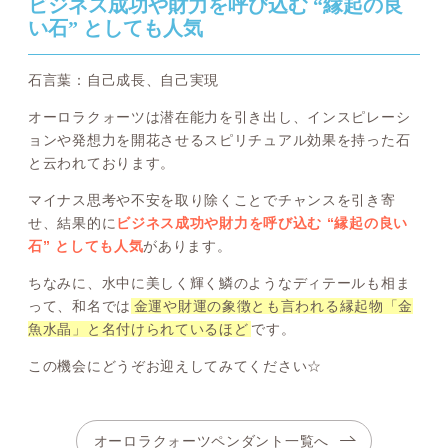
ビジネス成功や財力を呼び込む “縁起の良
い石” としても人気
石言葉：自己成長、自己実現
オーロラクォーツは潜在能力を引き出し、インスピレーシ
ョンや発想力を開花させるスピリチュアル効果を持った石
と云われております。
マイナス思考や不安を取り除くことでチャンスを引き寄
せ、結果的に
ビジネス成功や財力を呼び込む “縁起の良い
石” としても人気
があります。
ちなみに、水中に美しく輝く鱗のようなディテールも相ま
って、和名では
金運や財運の象徴とも言われる縁起物「金
魚水晶」と名付けられているほど
です。
この機会にどうぞお迎えしてみてください☆
オーロラクォーツペンダント一覧へ