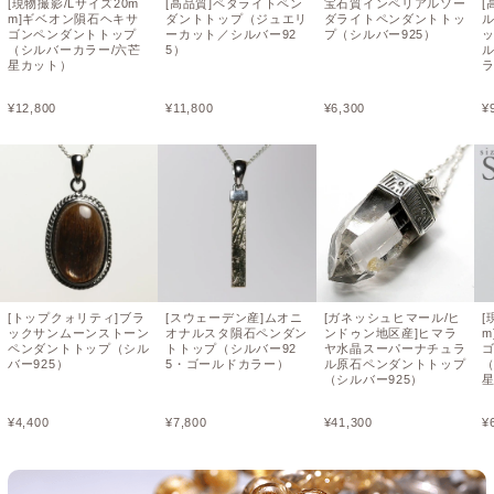
[現物撮影/Lサイズ20m
[高品質]ペタライトペン
宝石質インペリアルソー
[
m]ギベオン隕石ヘキサ
ダントトップ（ジュエリ
ダライトペンダントトッ
ゴンペンダントトップ
ーカット／シルバー92
プ（シルバー925）
（シルバーカラー/六芒
5）
ル
星カット）
¥
12,800
¥
11,800
¥
6,300
¥
[トップクォリティ]ブラ
[スウェーデン産]ムオニ
[ガネッシュヒマール/ヒ
[
ックサンムーンストーン
オナルスタ隕石ペンダン
ンドゥン地区産]ヒマラ
m
ペンダントトップ（シル
トトップ（シルバー92
ヤ水晶スーパーナチュラ
バー925）
5・ゴールドカラー）
ル原石ペンダントトップ
（シルバー925）
¥
4,400
¥
7,800
¥
41,300
¥