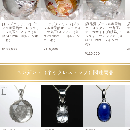
[トップクォリティ]ブラ
[トップクォリティ]ブラ
[高品質]ブラジル産天然
[
ジル産天然オーロラクォ
ジル産天然オーロラクォ
オーロラクォーツ丸玉/
ーツ丸玉/スフィア（直
ーツ丸玉/スフィア（直
マーカサイト(白鉄鉱)イ
ル
径34.5mm・強レインボ
径29.9mm・一部レイン
ンクォーツスフィア（直
ー有）
ボー有）
径37.6mm・レインボー
有）
¥
160,000
¥
110,000
¥
¥
113,000
ペンダント（ネックレストップ）関連商品