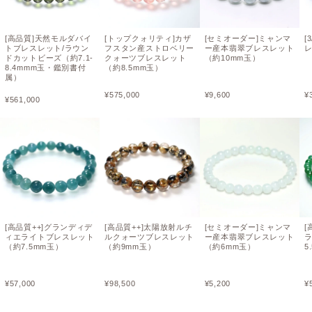
[高品質]天然モルダバイ
[トップクォリティ]カザ
[セミオーダー]ミャンマ
[
トブレスレット/ラウン
フスタン産ストロベリー
ー産本翡翠ブレスレット
レ
ドカットビーズ（約7.1-
クォーツブレスレット
（約10mm玉）
8.4mmm玉・鑑別書付
（約8.5mm玉）
属）
¥
575,000
¥
9,600
¥
¥
561,000
[高品質++]グランディデ
[高品質++]太陽放射ルチ
[セミオーダー]ミャンマ
[
ィエライトブレスレット
ルクォーツブレスレット
ー産本翡翠ブレスレット
（約7.5mm玉）
（約9mm玉）
（約6mm玉）
5
¥
57,000
¥
98,500
¥
5,200
¥