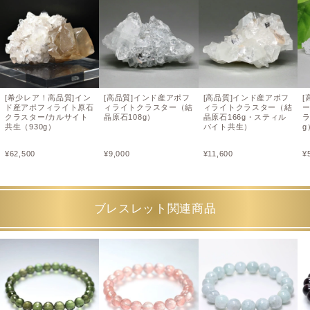
[希少レア！高品質]イン
[高品質]インド産アポフ
[高品質]インド産アポフ
[
ド産アポフィライト原石
ィライトクラスター（結
ィライトクラスター（結
クラスター/カルサイト
晶原石108g）
晶原石166g・スティル
ラ
共生（930g）
バイト共生）
g
¥
62,500
¥
9,000
¥
11,600
¥
ブレスレット関連商品