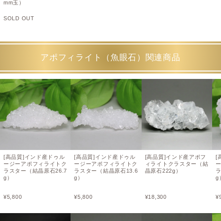
mm玉）
SOLD OUT
アポフィライト（魚眼石）関連商品
[高品質]インド産ドゥル
[高品質]インド産ドゥル
[高品質]インド産アポフ
[
ージーアポフィライトク
ージーアポフィライトク
ィライトクラスター（結
ラスター（結晶原石26.7
ラスター（結晶原石13.6
晶原石222g）
ラ
g）
g）
g
¥
5,800
¥
5,800
¥
18,300
¥