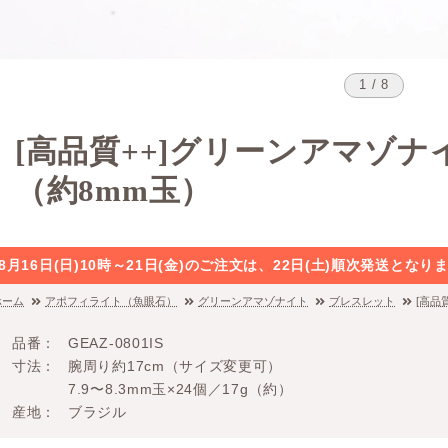
1 / 8
[高品質++]グリーンアマゾ
（約8mm玉）
8月16日(日)10時～21日(金)のご注文は、22日(土)順次発送と
ホーム
アポフィライト（魚眼石）
グリーンアマゾナイト
ブレスレット
[高品
品番
GEAZ-0801IS
寸法
腕周り約17cm（サイズ変更可）
7.9〜8.3mm玉×24個／17g（約）
産地
ブラジル