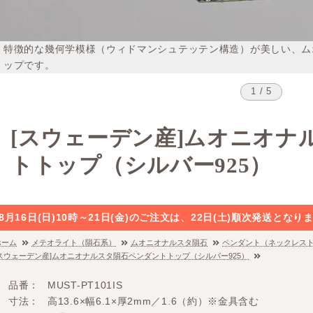
特徴的な幾何学模様（ウィドマンシュテッテン構造）が美しい、ム
ップです。
1 / 5
[スウェーデン産]ムオニオナ
トトップ（シルバー925）
8月16日(日)10時～21日(金)のご注文は、22日(土)順次発送と
ホーム
メテオライト（隕石系）
ムオニオナルスタ隕石
ペンダント（ネックレス
[スウェーデン産]ムオニオナルスタ隕石ペンダントトップ（シルバー925）
品番
MUST-PT101IS
寸法
高13.6×幅6.1×厚2mm／1.6（約）※金具含む