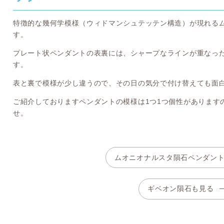
特徴的な幾何学模様（ウィドマンシュテッテン構造）が現れる
す。
プレート状ペンダントの表裏には、シャープなラインが重なっ
す。
表と裏で模様が少し違うので、その日の気分で付け替えても面白
ご紹介しておりますペンダントの模様は1つ1つ個性があります
せ。
ムオニオナルスタ隕石ペンダン
ギベオン隕石も見る