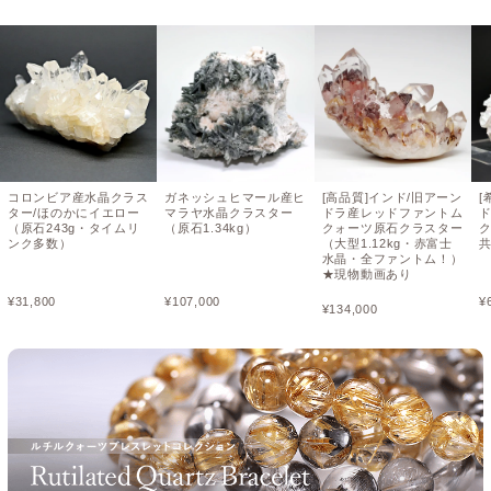
コロンビア産水晶クラス
ガネッシュヒマール産ヒ
[高品質]インド/旧アーン
[
ター/ほのかにイエロー
マラヤ水晶クラスター
ドラ産レッドファントム
（原石243g・タイムリ
（原石1.34kg）
クォーツ原石クラスター
ンク多数）
（大型1.12kg・赤富士
共
水晶・全ファントム！）
★現物動画あり
¥
31,800
¥
107,000
¥
¥
134,000