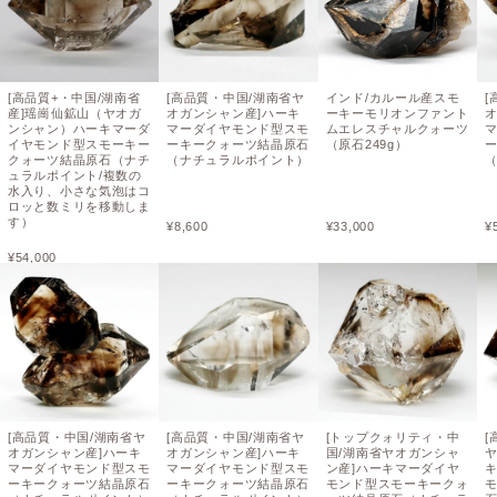
[高品質+・中国/湖南省
[高品質・中国/湖南省ヤ
インド/カルール産スモ
[
産]瑶崗仙鉱山（ヤオガ
オガンシャン産]ハーキ
ーキーモリオンファント
ンシャン）ハーキマーダ
マーダイヤモンド型スモ
ムエレスチャルクォーツ
イヤモンド型スモーキー
ーキークォーツ結晶原石
（原石249g）
クォーツ結晶原石（ナチ
（ナチュラルポイント）
ュラルポイント/複数の
水入り、小さな気泡はコ
ロッと数ミリを移動しま
す）
¥
8,600
¥
33,000
¥
¥
54,000
[高品質・中国/湖南省ヤ
[高品質・中国/湖南省ヤ
[トップクォリティ・中
[
オガンシャン産]ハーキ
オガンシャン産]ハーキ
国/湖南省ヤオガンシャ
マーダイヤモンド型スモ
マーダイヤモンド型スモ
ン産]ハーキマーダイヤ
ーキークォーツ結晶原石
ーキークォーツ結晶原石
モンド型スモーキークォ