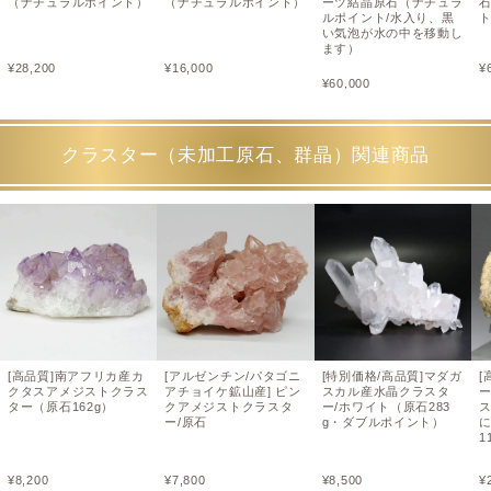
（ナチュラルポイント）
（ナチュラルポイント）
ーツ結晶原石（ナチュラ
ルポイント/水入り、黒
い気泡が水の中を移動し
ます）
¥
28,200
¥
16,000
¥
¥
60,000
クラスター（未加工原石、群晶）関連商品
[高品質]南アフリカ産カ
[アルゼンチン/パタゴニ
[特別価格/高品質]マダガ
[
クタスアメジストクラス
アチョイケ鉱山産] ピン
スカル産水晶クラスタ
ター（原石162g）
クアメジストクラスタ
ー/ホワイト（原石283
ー/原石
g・ダブルポイント）
1
¥
8,200
¥
7,800
¥
8,500
¥