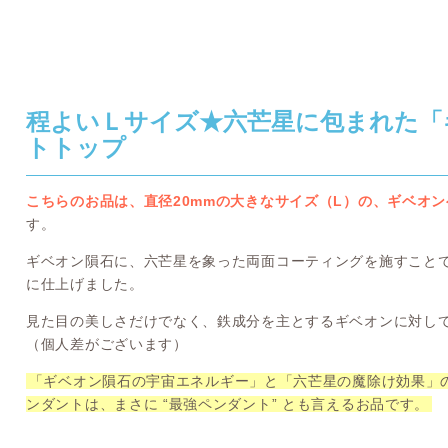
程よいＬサイズ★六芒星に包まれた「
トトップ
こちらのお品は、直径20mmの大きなサイズ（L）の、ギベオ
す。
ギベオン隕石に、六芒星を象った両面コーティングを施すこと
に仕上げました。
見た目の美しさだけでなく、鉄成分を主とするギベオンに対し
（個人差がございます）
「ギベオン隕石の宇宙エネルギー」と「六芒星の魔除け効果」
ンダントは、まさに “最強ペンダント” とも言えるお品です。