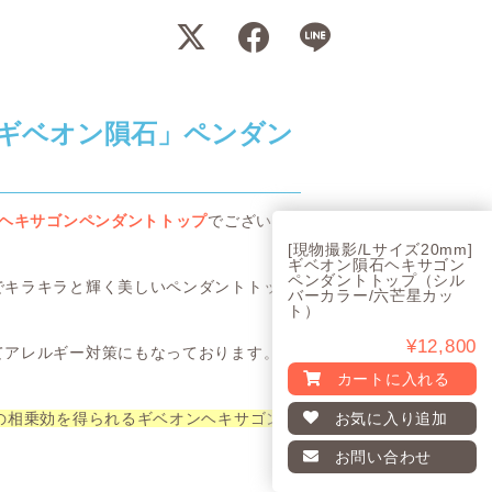
ギベオン隕石」ペンダン
ンヘキサゴンペンダントトップ
でございま
[現物撮影/Lサイズ20mm]
ギベオン隕石ヘキサゴン
ペンダントトップ（シル
でキラキラと輝く美しいペンダントトップ
バーカラー/六芒星カッ
ト）
¥12,800
てアレルギー対策にもなっております。
カートに入れる
の相乗効を得られるギベオンヘキサゴンペ
お気に入り
追加
お問い合わせ