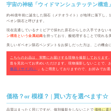
宇宙の神秘「ウィドマンシュテッテン構造
約46億年前に誕生した隕石（メテオライト）が地球に落下し、1
ベオン隕石と呼びます。
現在流通しているナミビアで採れた原石からしか入手できない
ン構造という金属組織
を持っており、酸処理することで現れる
美しいギベオン隕石ペンダントをお探しだった方は、この機会
こちらのお品は、実際にお届けする現物を撮影しております
造を見比べてお求めいただけます。現物撮影しないことで、
価品（サイズL）
」もご用意しておりますので、お好みでお選
価格？or 模様？ | 買い方を選べます☆
品質はまったく同じですが、個別撮影をしないことで
価格に還