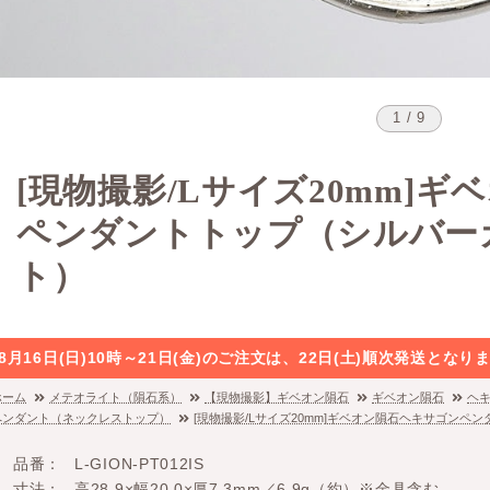
1 / 9
[現物撮影/Lサイズ20mm]
ペンダントトップ（シルバー
ト）
8月16日(日)10時～21日(金)のご注文は、22日(土)順次発送と
ホーム
メテオライト（隕石系）
【現物撮影】ギベオン隕石
ギベオン隕石
ヘ
ペンダント（ネックレストップ）
[現物撮影/Lサイズ20mm]ギベオン隕石ヘキサゴンペ
品番
L-GION-PT012IS
寸法
高28.9×幅20.0×厚7.3mm／6.9g（約）※金具含む