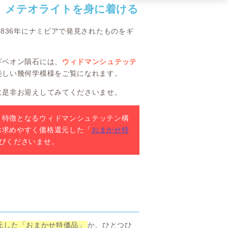
」メテオライトを身に着ける
836年にナミビアで発見されたものをギ
ギベオン隕石には、
ウィドマンシュテッテ
美しい幾何学模様をご覧になれます。
に是非お迎えしてみてくださいませ。
。特徴となるウィドマンシュテッテン構
お求めやすく価格還元した「
おまかせ特
びくださいませ。
元した「おまかせ特価品」
か、ひとつひ