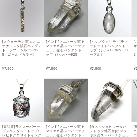
[スウェーデン産]ムオニ
[インド/マニハール産]ヒ
[トップクォリティ]ラブ
[
オナルスタ隕石ペンダン
マラヤ水晶スーパーナチ
ラドライトペンダントト
トトップ（シルバー92
ュラル原石ペンダントト
ップ（シルバー925・パ
ト
5・ゴールドカラー）
ップ（シルバー925）
ープル）
¥
7,800
¥
7,800
¥
7,800
¥
[高品質]ラメスーパーセ
[インド/マニハール産]ヒ
[ガネッシュヒマール/ヒ
[
ブンペンダントトップ/
マラヤ水晶スーパーナチ
ンドゥン地区産]ヒマラ
m
レピドクロサイトインク
ュラル原石ペンダントト
ヤ水晶スーパーナチュラ