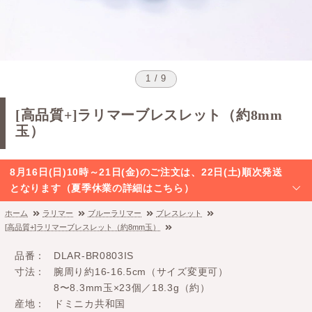
1 / 9
[高品質+]ラリマーブレスレット（約8mm
玉）
8月16日(日)10時～21日(金)のご注文は、22日(土)順次発送
となります（夏季休業の詳細はこちら）
ホーム
ラリマー
ブルーラリマー
ブレスレット
[高品質+]ラリマーブレスレット（約8mm玉）
品番
DLAR-BR0803IS
寸法
腕周り約16-16.5cm（サイズ変更可）
8〜8.3mm玉×23個／18.3g（約）
産地
ドミニカ共和国