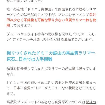
をご用意いたしました。
唯一の産地「ドミニカ共和国」で採掘される本物のラリマ
ーというのは当然のことですが、ブレスレットとして
欠け
凹み少なく不純物も可能な限り少ない良質ラリマー粒を使
用
しております。
ブルーペクトライト特有の縞模様も現れた “ラリマーらし
い” ディテールをお楽しみいただける逸品でございます。
掘りつくされたドミニカ鉱山の高品質ラリマー
原石...日本では入手困難
品質を度外視してしまえばラリマーの産出量は減っていま
せん。
しかし、中国の買い占めに近い需要と円安の影響も相まっ
て、日本に良質ラリマーが入ってこない状況となっており
ます。
高品質ブレスレットの基となる良質原石については
採りつ