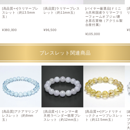
[高品質++]ラリマーブレ
[高品質]ラリマーブレス
[バイヤー厳選品]ドミニ
[
スレット（約13.5mm
レット（約11mm玉）
カ共和国産ラリマーフリ
玉）
ーフォームオブジェ/磨
き原石置物（アクリル製
台座付属）
¥
380,000
¥
96,500
¥
¥
105,000
ブレスレット関連商品
[高品質]アクアマリンブ
[高品質+]ミャンマー産
[高品質++]デンドリティ
[
レスレット（約8mm
天然ラベンダー翡翠ブレ
ッククォーツブレスレッ
+
玉）
スレット（約12mm玉）
ト（約12.5mm玉）
ブ