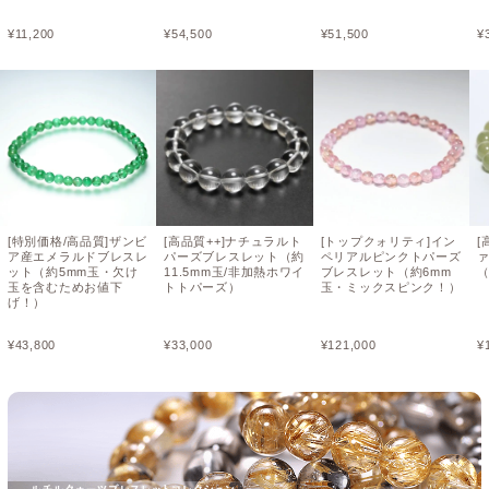
¥
11,200
¥
54,500
¥
51,500
¥
[特別価格/高品質]ザンビ
[高品質++]ナチュラルト
[トップクォリティ]イン
[
ア産エメラルドブレスレ
パーズブレスレット（約
ペリアルピンクトパーズ
ット（約5mm玉・欠け
11.5mm玉/非加熱ホワイ
ブレスレット（約6mm
（
玉を含むためお値下
トトパーズ）
玉・ミックスピンク！）
げ！）
¥
43,800
¥
33,000
¥
121,000
¥