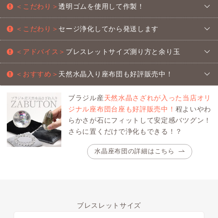
＜こだわり＞
透明ゴムを使用して作製！
＜こだわり＞
セージ浄化してから発送します
＜アドバイス＞
ブレスレットサイズ測り方と余り玉
＜おすすめ＞
天然水晶入り座布団も好評販売中！
ブラジル産
天然水晶さざれが入った当店オリ
ジナル座布団台座も好評販売中！
程よいやわ
らかさが石にフィットして安定感バツグン！
さらに置くだけで浄化もできる！？
水晶座布団の詳細はこちら
ブレスレットサイズ