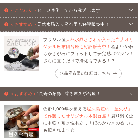
＜こだわり＞
セージ浄化してから発送します
＜おすすめ＞
天然水晶入り座布団も好評販売中！
ブラジル産
天然水晶さざれが入った当店オリ
ジナル座布団台座も好評販売中！
程よいやわ
らかさが石にフィットして安定感バツグン！
さらに置くだけで浄化もできる！？
水晶座布団の詳細はこちら
＜おすすめ＞
“長寿の象徴” 香る屋久杉台座！
樹齢1,000年を超える
屋久島産の「屋久杉」
で作製したオリジナル木製台座！
腐り難く虫
にも強く耐水性もあり！ほのかな木の香りに
も癒されます☆