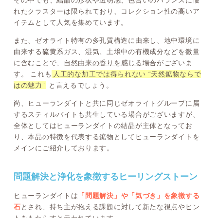
その中でも、結晶の形状や透明感、色合いのバランスに優
れたクラスターは限られており、コレクション性の高いア
イテムとして人気を集めています。
また、ゼオライト特有の多孔質構造に由来し、地中環境に
由来する硫黄系ガス、湿気、土壌中の有機成分などを微量
に含むことで、
自然由来の香りを感じる
場合がございま
す。 これも
人工的な加工では得られない “天然鉱物ならで
はの魅力”
と言えるでしょう。
尚、ヒューランダイトと共に同じゼオライトグループに属
するスティルバイトも共生している場合がございますが、
全体としてはヒューランダイトの結晶が主体となってお
り、本品の特徴を代表する鉱物としてヒューランダイトを
メインにご紹介しております。
問題解決と浄化を象徴するヒーリングストーン
ヒューランダイトは
「問題解決」や「気づき」を象徴する
石
とされ、持ち主が抱える課題に対して新たな視点やヒン
トをもたらすと云われています。