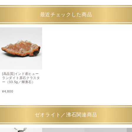
最近チェックした商品
[高品質]インド産ヒュー
ランダイト原石クラスタ
ー（33.5g／輝沸石）
¥
4,800
ゼオライト／沸石関連商品