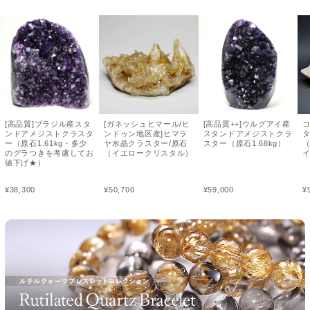
[高品質]ブラジル産スタ
[ガネッシュヒマール/ヒ
[高品質++]ウルグアイ産
ンドアメジストクラスタ
ンドゥン地区産]ヒマラ
スタンドアメジストクラ
ー（原石1.61kg・多少
ヤ水晶クラスター/原石
スター（原石1.68kg）
（
のグラつきを考慮してお
（イエロークリスタル）
値下げ★）
¥
38,300
¥
50,700
¥
59,000
¥