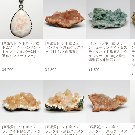
[高品質]インドネシア産
[高品質]インド産ヒュー
[インド/プネー産]グリー
[
トムソナイトペンダント
ランダイト原石クラスタ
ンヒューランダイト＆ス
トップ（シルバー925・
ー（33.4g／輝沸石）
ティルバイト原石共生ク
通称ピンクラリマー）
ラスター（57.8g／緑色
輝沸石＆束沸石）
イ
¥
6,700
¥
4,800
¥
1,500
¥
[高品質]インド産ヒュー
[高品質]インド産ヒュー
[高品質]インド産ヒュー
[
ランダイト原石クラスタ
ランダイト原石クラスタ
ランダイト原石クラスタ