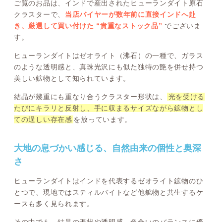
ご覧のお品は、インドで産出されたヒューランダイト原石
クラスターで、
当店バイヤーが数年前に直接インドへ赴
き、厳選して買い付けた “貴重なストック品”
でございま
す。
ヒューランダイトはゼオライト（沸石）の一種で、ガラス
のような透明感と、真珠光沢にも似た独特の艶を併せ持つ
美しい鉱物として知られています。
結晶が幾重にも重なり合うクラスター形状は、
光を受ける
たびにキラリと反射し、手に収まるサイズながら鉱物とし
ての逞しい存在感
を放っています。
大地の息づかい感じる、自然由来の個性と奥深
さ
ヒューランダイトはインドを代表するゼオライト鉱物のひ
とつで、現地ではスティルバイトなど他鉱物と共生するケ
ースも多く見られます。