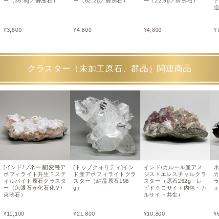
ー（36.6g／輝沸石）
ー（62.2g／輝沸石）
ー（22.9g／輝沸石）
ト
¥
3,800
¥
4,800
¥
4,800
¥
クラスター（未加工原石、群晶）関連商品
[インド/プネー産]変種ア
[トップクォリティ]イン
インド/カルール産アメ
ポフィライト共生？ステ
ド産アポフィライトクラ
ジストエレスチャルクラ
ィルバイト原石クラスタ
スター（結晶原石198
スター（原石262g・レ
ー（魚眼石が化石化？/
g）
ピドクロサイト内包・カ
ォ
束沸石）
ルサイト共生）
¥
11,100
¥
21,800
¥
10,800
¥