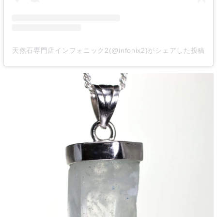
天然石専門店インフォニック2(@infonix2)がシェアした投稿