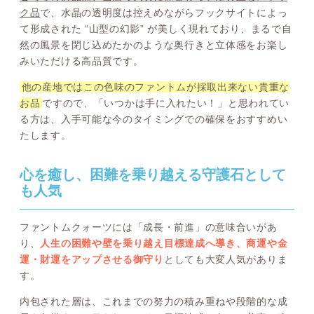
ク品
で、水晶の透明度は控えめながらフックサイトによっ
て形成された “山型の幻影” が美しく現れており、まるで自
然の風景を閉じ込めたかのような奥行きと立体感をお楽し
みいただける高品質です。
他の産地ではこの色味のファントムが採取出来ない貴重な
お品
ですので、「いつかは手に入れたい！」と思われてい
る方は、入手可能な今のタイミングでの確保をおすすめい
たします。
心を癒し、困難を乗り越える守護石として
も人気
ファントムクォーツには「成長・前進」の意味合いがあ
り、
人生の困難や壁を乗り越え目標達成へ導き、商運や金
運・財運をアップさせる御守り
としても大変人気がありま
す。
内包された層は、これまでの努力の積み重ねや段階的な成