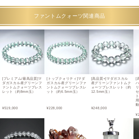
ファントムクォーツ関連商品
[プレミアム/最高品質]マ
[トップクォリティ]マダ
[高品質+]マダガスカル
[
ダガスカル産グリーンフ
ガスカル産グリーンファ
産グリーンファントムク
ァントムクォーツブレス
ントムクォーツブレスレ
ォーツブレスレット（約
レット（約8mm玉）
ット（約6.5mm玉）
12.5mm玉）
ト
¥
519,000
¥
228,000
¥
248,000
¥