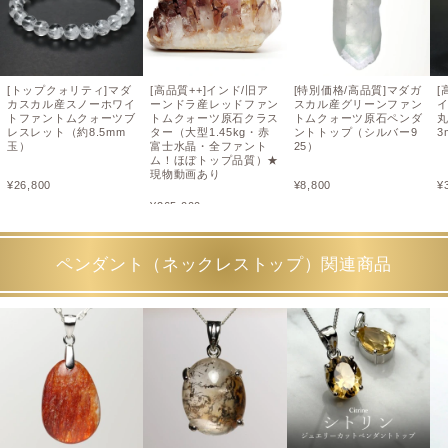
[トップクォリティ]マダ
[高品質++]インド/旧ア
[特別価格/高品質]マダガ
[
カスカル産スノーホワイ
ーンドラ産レッドファン
スカル産グリーンファン
トファントムクォーツブ
トムクォーツ原石クラス
トムクォーツ原石ペンダ
丸
レスレット（約8.5mm
ター（大型1.45kg・赤
ントトップ（シルバー9
3
玉）
富士水晶・全ファント
25）
ム！ほぼトップ品質）★
現物動画あり
¥
26,800
¥
8,800
¥
¥
265,000
ペンダント（ネックレストップ）関連商品