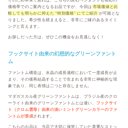
そのため本来であれば、こちらの原石ペンダントも相応の
価格帯でのご案内となるお品ですが、今回は
市場価値と比
較しても明らかに抑えた “特別価格” にてご紹介
が可能とな
りました。希少性を踏まえると、非常にご縁のあるタイミ
ングと言えます。
お探しだった方は、ぜひこの機会をお見逃しなく！
フックサイト由来の幻想的なグリーンファント
ム
ファントム構造は、水晶の成長過程において一度成長が止
まり、その後再結晶することで生まれる非常に神秘的な現
象であり、同じ表情は二つと存在しません。
マダガスカル産グリーンファントムは、ブラジル産のクロ
ーライト由来のグリーンファントムとは違い、
フックサイ
ト（クロム雲母）由来の淡いミントグリーンカラーのファ
ントムが形成
されます。
こちらのお品は、当店で大切に保管していた貴重なストッ