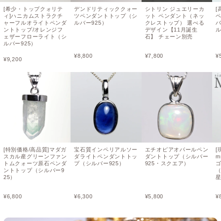
[希少・トップクォリテ
デンドリティッククォー
シトリン ジュエリーカ
[
ィ]ハニカムストラクチ
ツペンダントトップ（シ
ット ペンダント（ネッ
ャーフルオライトペンダ
ルバー925）
クレストップ） 選べる
バ
ントトップ/オレンジフ
デザイン【11月誕生
ェザーフローライト（シ
石】 チェーン別売
ルバー925）
¥
8,800
¥
7,800
¥
¥
9,200
[特別価格/高品質]マダガ
宝石質インペリアルソー
エチオピアオパールペン
[
スカル産グリーンファン
ダライトペンダントトッ
ダントトップ（シルバー
m
トムクォーツ原石ペンダ
プ（シルバー925）
925・スクエア）
ントトップ（シルバー9
25）
¥
6,800
¥
6,300
¥
5,800
¥