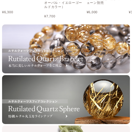
オーバル・イエローゴー
ェーン別売
ルドカラー）
¥
6,300
¥
6,000
¥
¥
7,700