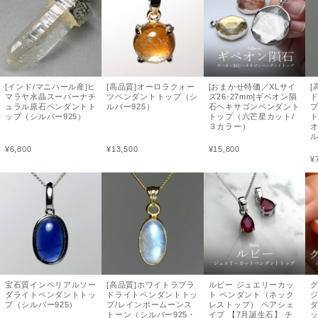
[インド/マニハール産]ヒ
[高品質]オーロラクォー
[おまかせ特価／XLサイ
[
マラヤ水晶スーパーナチ
ツペンダントトップ（シ
ズ26-27mm]ギベオン隕
ュラル原石ペンダントト
ルバー925）
石ヘキサゴンペンダント
ップ（シルバー925）
トップ（六芒星カット/
ト
３カラー）
¥
6,800
¥
13,500
¥
15,800
¥
宝石質インペリアルソー
[高品質]ホワイトラブラ
ルビー ジュエリーカッ
ダライトペンダントトッ
ドライトペンダントトッ
ト ペンダント（ネック
プ（シルバー925）
プ/レインボームーンス
レストップ） ペアシェ
トーン（シルバー925・
イプ 【7月誕生石】 チ
ッ