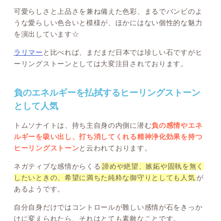
可愛らしさと上品さを兼ね備えた色彩、まるでバンビのよ
うな愛らしい色合いと模様が、ほかにはない個性的な魅力
を演出しています☆
ラリマー
と比べれば、まだまだ日本では珍しい石ですがヒ
ーリングストーンとしては大変注目されております。
負のエネルギーを払拭するヒーリングストーン
として人気
トムソナイトは、持ち主自身の内側に潜む
負の感情やエネ
ルギーを吸い出し、打ち消してくれる精神浄化効果を持つ
ヒーリングストーン
と云われております。
ネガティブな感情からくる
諦めや絶望、嫉妬や固執を無く
したいときの、希望に満ちた純粋な御守りとしても人気
が
あるようです。
自分自身だけではコントロールが難しい感情が石をきっか
けに変えられたら、それはとても素敵なことです。