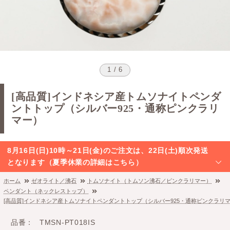
1 / 6
[高品質]インドネシア産トムソナイトペンダ
ントトップ（シルバー925・通称ピンクラリ
マー）
8月16日(日)10時～21日(金)のご注文は、22日(土)順次発送
となります（夏季休業の詳細はこちら）
ホーム
ゼオライト／沸石
トムソナイト（トムソン沸石／ピンクラリマー）
ペンダント（ネックレストップ）
[高品質]インドネシア産トムソナイトペンダントトップ（シルバー925・通称ピンクラリ
品番
TMSN-PT018IS