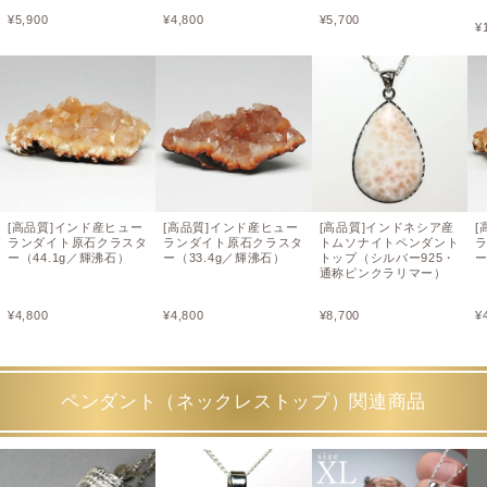
¥
5,900
¥
4,800
¥
5,700
¥
[高品質]インド産ヒュー
[高品質]インド産ヒュー
[高品質]インドネシア産
[
ランダイト原石クラスタ
ランダイト原石クラスタ
トムソナイトペンダント
ー（44.1g／輝沸石）
ー（33.4g／輝沸石）
トップ（シルバー925・
ー
通称ピンクラリマー）
¥
4,800
¥
4,800
¥
8,700
¥
ペンダント（ネックレストップ）関連商品